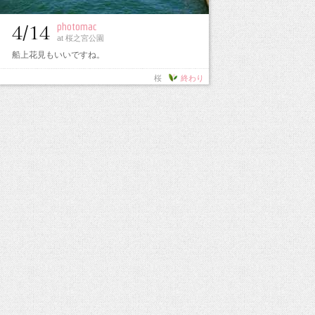
photomac
4/14
at 桜之宮公園
船上花見もいいですね。
桜
終わり