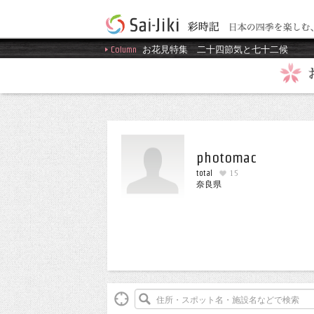
Column
お花見特集
二十四節気と七十二候
photomac
total
15
奈良県