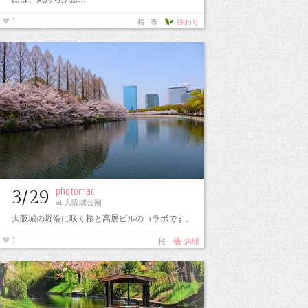
1
桜
春
終わり
photomac
3/29
at 大阪城公園
大阪城の堀端に咲く桜と高層ビルのコラボです。
1
桜
満開