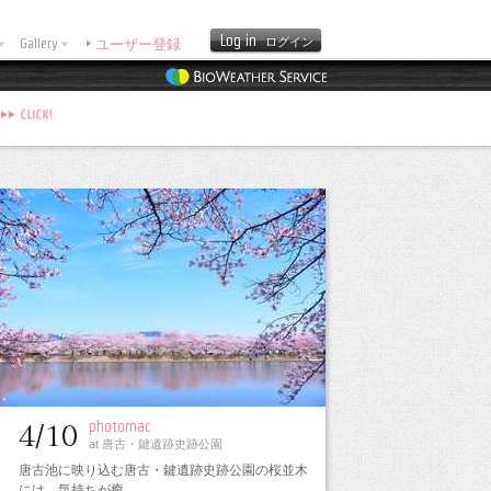
Log in
Gallery
ログイン
ユーザー登録
photomac
4/10
at 唐古・鍵遺跡史跡公園
唐古池に映り込む唐古・鍵遺跡史跡公園の桜並木
には、気持ちが癒…