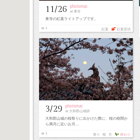
photomac
11/26
at 東寺
東寺の紅葉ライトアップです。
1
紅葉
紅葉見頃
photomac
3/29
at 大和郡山城跡
大和郡山城の桜祭りに出かけた際に、桜の樹間か
ら満月に近いお月…
1
祭り
桜
月
終わり