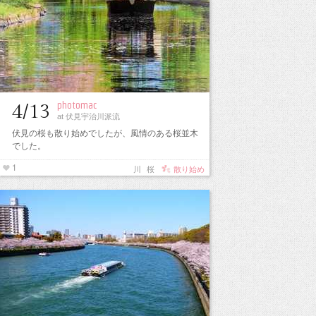
photomac
4/13
at 伏見宇治川派流
伏見の桜も散り始めでしたが、風情のある桜並木
でした。
1
川
桜
散り始め