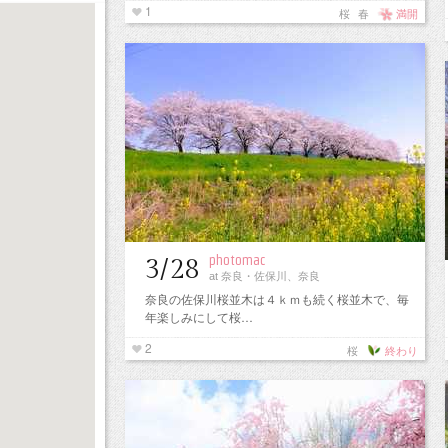
1
桜
春
満開
photomac
3/28
at 奈良・佐保川、奈良
市…
奈良の佐保川桜並木は４ｋｍも続く桜並木で、毎
年楽しみにして桜…
2
桜
終わり