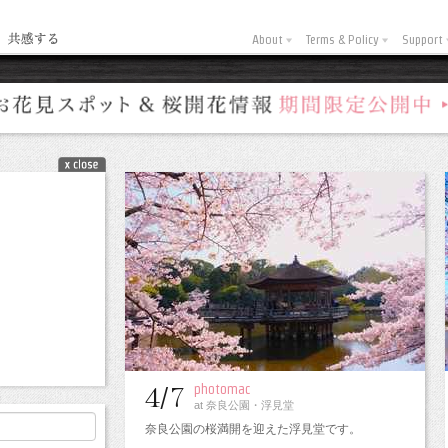
About
Terms & Policy
Support
photomac
4/7
at 奈良公園・浮見堂
奈良公園の桜満開を迎えた浮見堂です。