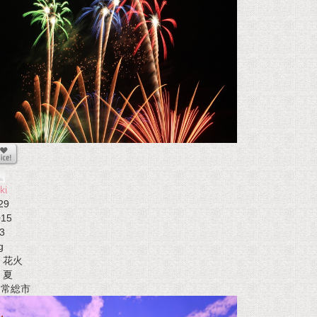
ki
29
015
3
g
花火
夏
t 常総市