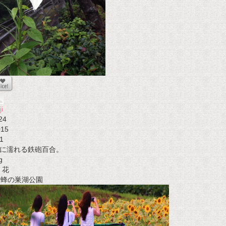
ji
24
015
1
に濡れる鉄砲百合。
g
花
t 蜂の巣湖公園