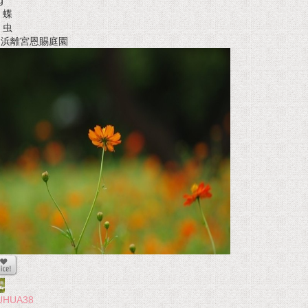
g
蝶
虫
t 浜離宮恩賜庭園
UHUA38