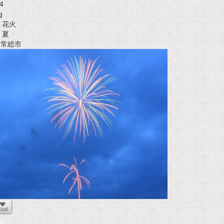
4
g
花火
夏
t 常総市