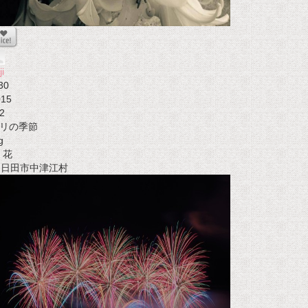
ji
30
015
2
リの季節
g
花
t 日田市中津江村