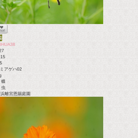
UHUA38
27
015
5
ミアゲハ02
g
蝶
虫
t 浜離宮恩賜庭園