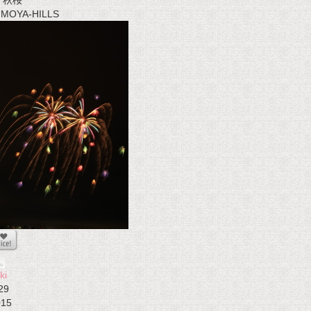
秋桜
t MOYA-HILLS
ki
29
015