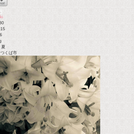
ki
30
015
6
g
夏
t つくば市