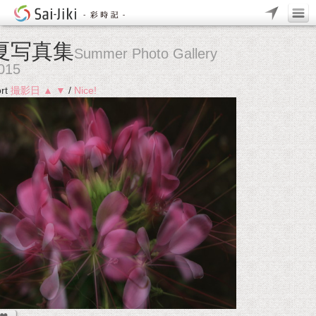
夏写真集
Summer Photo Gallery
015
rt
撮影日
▲
▼
/
Nice!