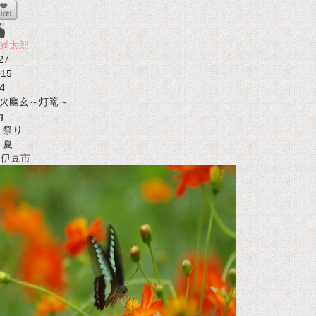
満太郎
27
015
4
火幽玄～灯篭～
g
祭り
夏
t 伊豆市