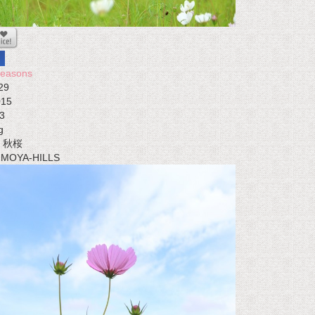
seasons
29
015
3
g
秋桜
t MOYA-HILLS