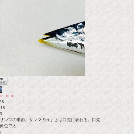
osa_muu
26
015
3
サンマの季節。サンマのうまさは口先に表れる。口先
黄色で太…
g