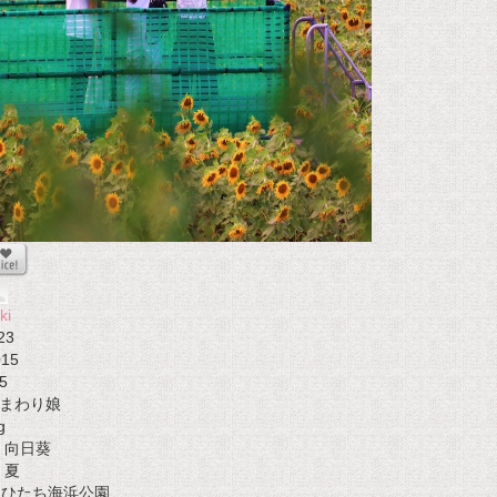
ki
23
015
5
まわり娘
g
向日葵
夏
t ひたち海浜公園