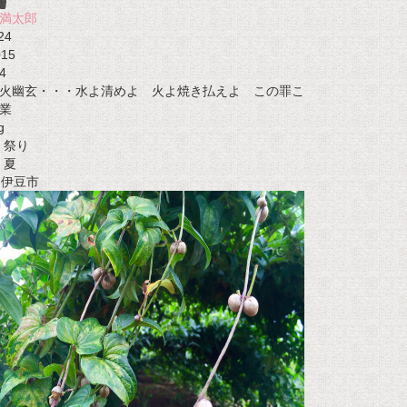
満太郎
24
015
4
火幽玄・・・水よ清めよ 火よ焼き払えよ この罪こ
業
g
祭り
夏
t 伊豆市