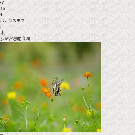
27
015
4
バナコスモス
g
花
t 浜離宮恩賜庭園