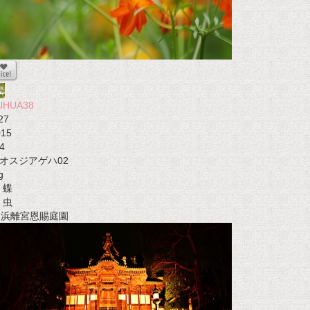
UHUA38
27
015
4
オスジアゲハ02
g
蝶
虫
t 浜離宮恩賜庭園