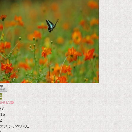
UHUA38
27
015
2
オスジアゲハ01