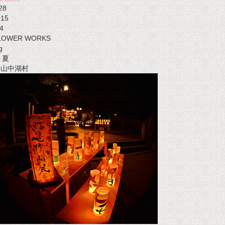
28
015
4
LOWER WORKS
g
夏
t 山中湖村