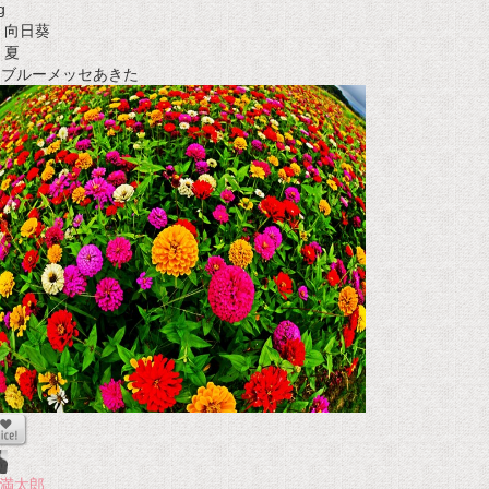
g
向日葵
夏
t ブルーメッセあきた
満太郎