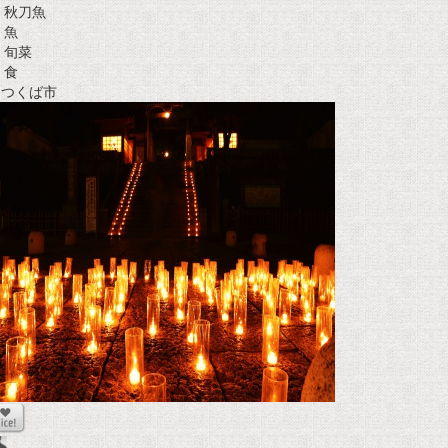
秋刀魚
魚
旬菜
食
t つくば市