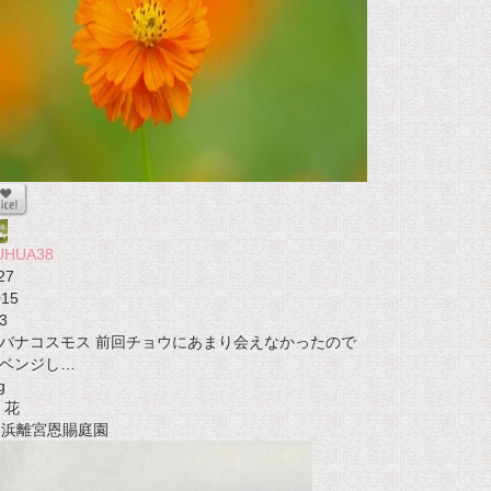
UHUA38
27
015
3
バナコスモス 前回チョウにあまり会えなかったので
ベンジし…
g
花
t 浜離宮恩賜庭園