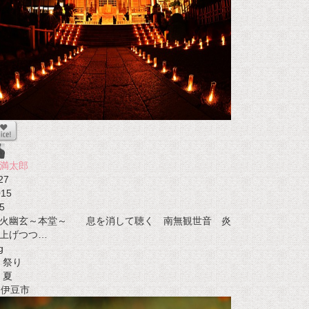
満太郎
27
015
5
火幽玄～本堂～ 息を消して聴く 南無観世音 炎
上げつつ…
g
祭り
夏
t 伊豆市