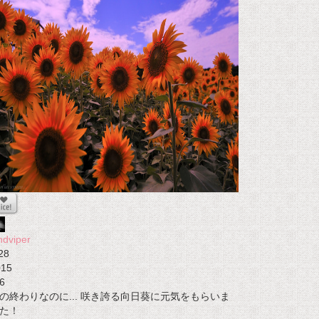
ndviper
28
015
6
の終わりなのに... 咲き誇る向日葵に元気をもらいま
た！