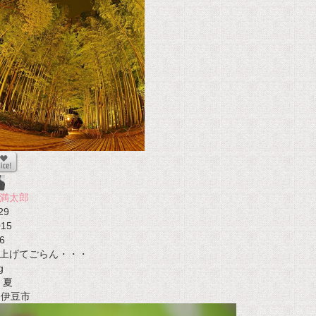
満太郎
29
015
6
上げてごらん・・・
g
夏
t 伊豆市