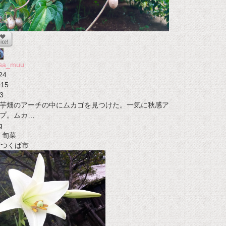
osa_muu
24
015
3
芋畑のアーチの中にムカゴを見つけた。一気に秋感ア
プ。ムカ…
g
旬菜
t つくば市