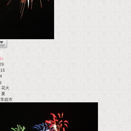
ki
29
015
4
g
花火
夏
t 常総市