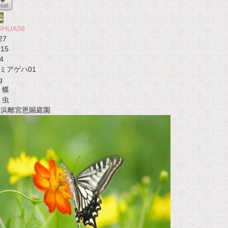
UHUA38
27
015
4
ミアゲハ01
g
蝶
虫
t 浜離宮恩賜庭園