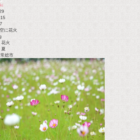
ki
29
015
7
空に花火
g
花火
夏
t 常総市