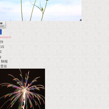
seasons
29
015
2
g
秋桜
t 雲谷