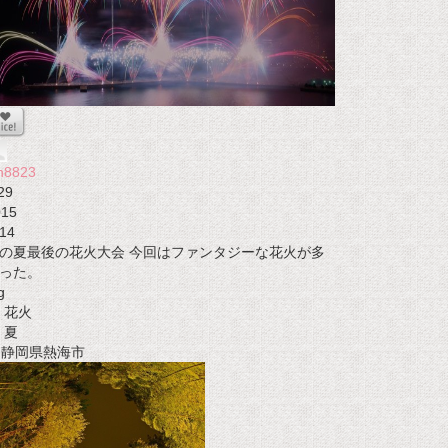
n8823
29
015
14
の夏最後の花火大会 今回はファンタジーな花火が多
った。
g
花火
夏
t 静岡県熱海市