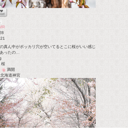
MR
28
021
の真ん中がポッカリ穴が空いてるとこに桜がいい感じ
あったの…
g
桜
満開
t 北海道神宮