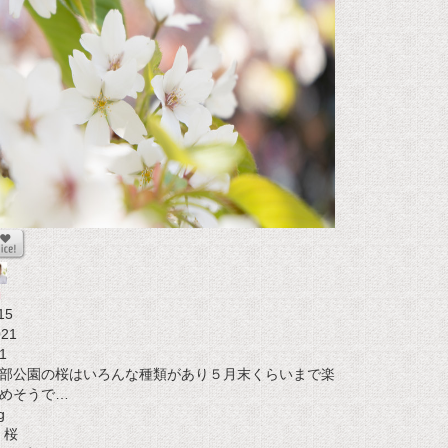
i
15
021
1
部公園の桜はいろんな種類があり５月末くらいまで楽
めそうで…
g
桜