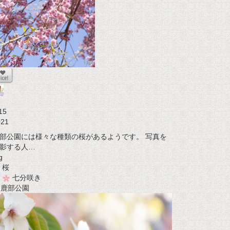
i
15
021
部公園には様々な種類の桜があるようです。 写真を
影する人…
g
桜
七分咲き
t 鹿部公園