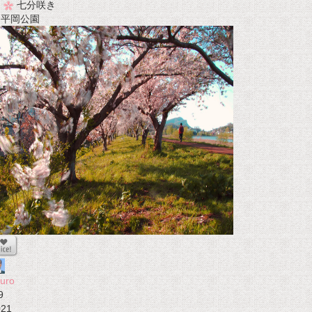
七分咲き
t 平岡公園
uro
9
021