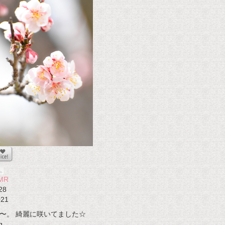
MR
28
021
〜。 綺麗に咲いてました☆
g