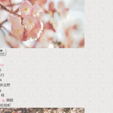
onp
5
021
4
井吉野
g
桜
満開
t 松前町