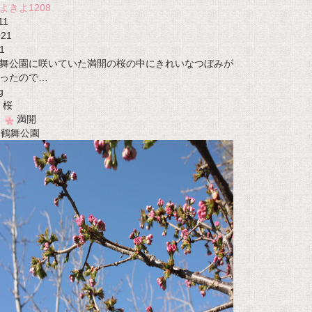
よきよ1208
11
021
1
舞公園に咲いていた満開の桜の中にきれいなつぼみが
ったので…
g
桜
満開
t 鶴舞公園