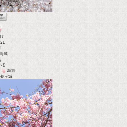
T
17
021
1
海城
g
桜
満開
t 鶴ヶ城