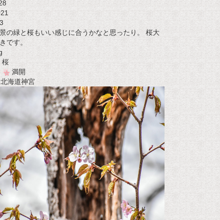
28
021
3
景の緑と桜もいい感じに合うかなと思ったり。 桜大
きです。
g
桜
満開
t 北海道神宮