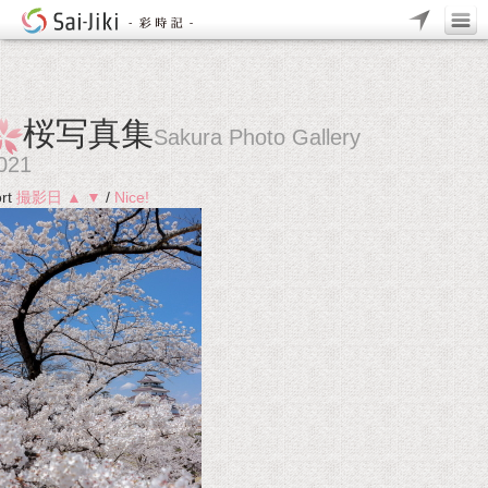
桜写真集
Sakura Photo Gallery
021
rt
撮影日
▲
▼
/
Nice!