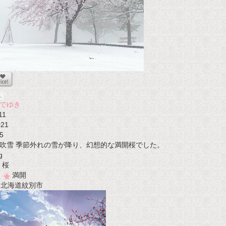
でゆき
11
021
5
吹雪 季節外れの雪が降り、幻想的な満開桜でした。
g
桜
満開
t 北海道紋別市