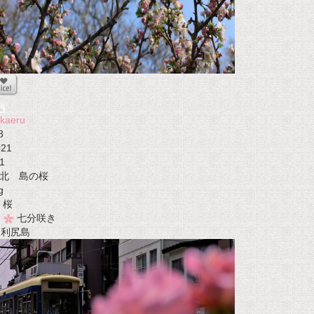
kaeru
8
021
1
北 島の桜
g
桜
七分咲き
t 利尻島