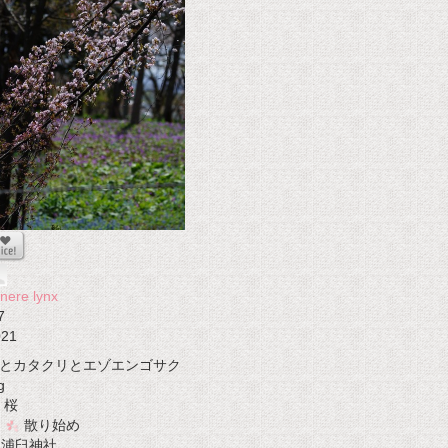
nere lynx
7
021
とカタクリとエゾエンゴサク
g
桜
散り始め
t 浦臼神社