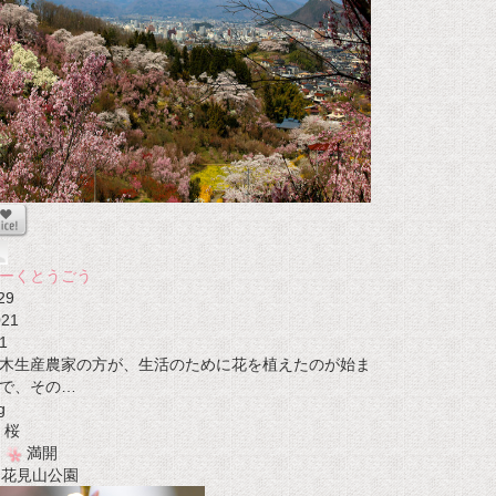
ーくとうごう
29
021
1
木生産農家の方が、生活のために花を植えたのが始ま
で、その…
g
桜
満開
t 花見山公園