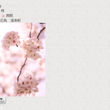
g
桜
満開
t 広島 湯来町