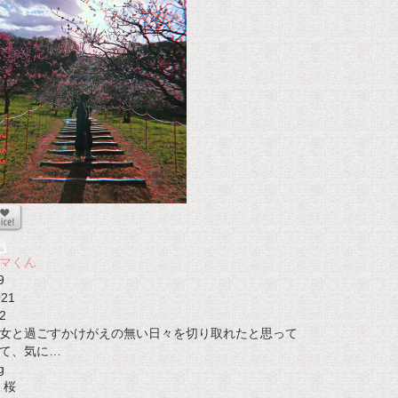
マくん
9
021
2
女と過ごすかけがえの無い日々を切り取れたと思って
て、気に…
g
桜