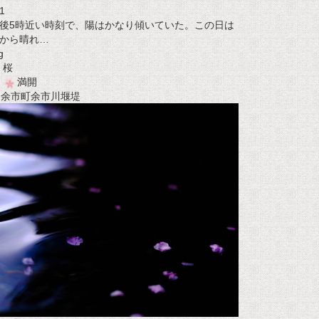
1
後5時近い時刻で、陽はかなり傾いていた。この日は
から晴れ…
g
桜
満開
t 余市町余市川堰堤