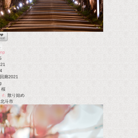
onp
5
021
4
回廊2021
g
桜
散り始め
t 北斗市