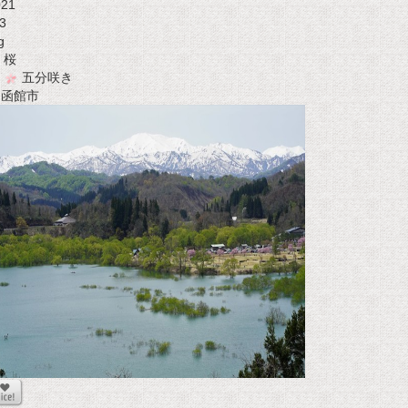
021
3
g
桜
五分咲き
t 函館市