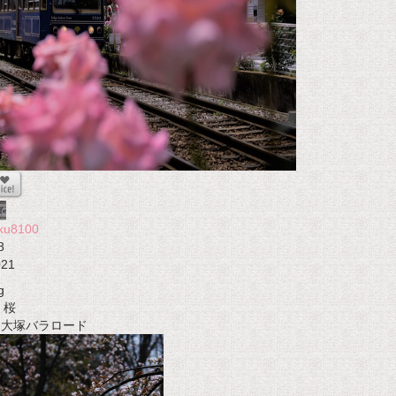
ku8100
8
021
g
桜
t 大塚バラロード