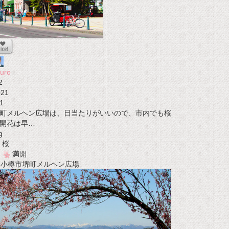
uro
2
021
1
町メルヘン広場は、日当たりがいいので、市内でも桜
開花は早…
g
桜
満開
t 小樽市堺町メルヘン広場