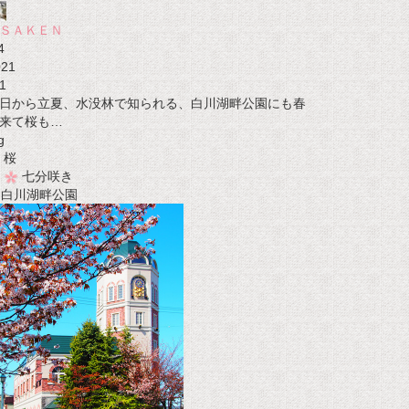
ＳＡＫＥＮ
4
021
1
日から立夏、水没林で知られる、白川湖畔公園にも春
来て桜も…
g
桜
七分咲き
t 白川湖畔公園