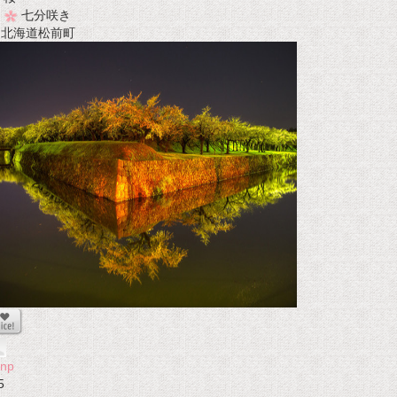
七分咲き
t 北海道松前町
onp
5