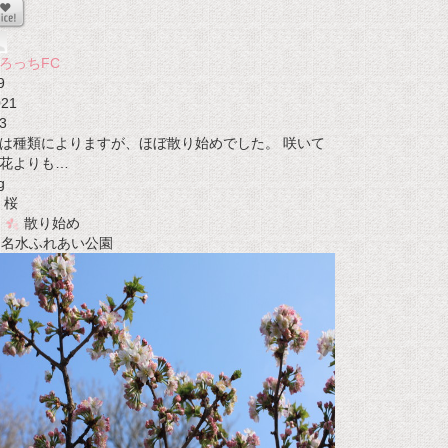
ろっちFC
9
021
3
は種類によりますが、ほぼ散り始めでした。 咲いて
花よりも…
g
桜
散り始め
t 名水ふれあい公園