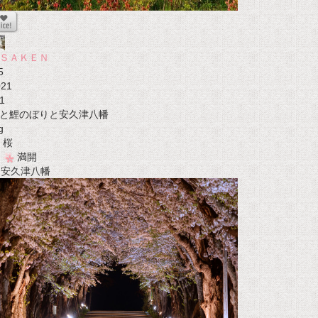
ＳＡＫＥＮ
5
021
1
と鯉のぼりと安久津八幡
g
桜
満開
t 安久津八幡