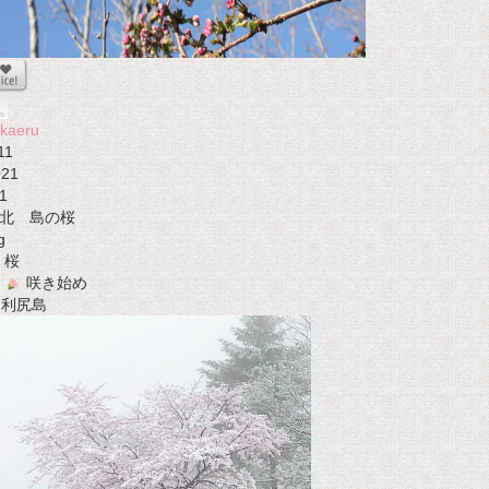
kaeru
11
021
1
北 島の桜
g
桜
咲き始め
t 利尻島