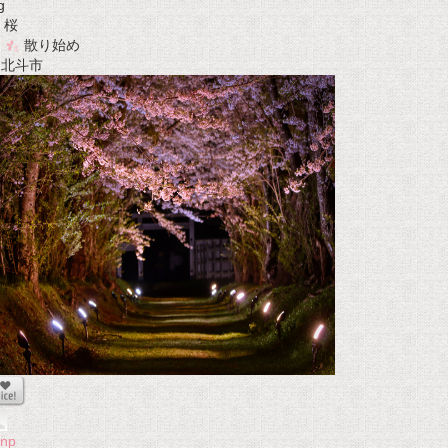
g
桜
散り始め
t 北斗市
onp