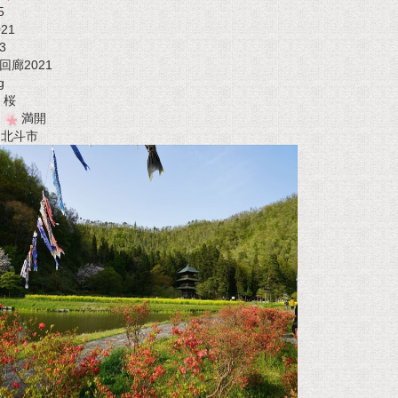
5
021
3
回廊2021
g
桜
満開
t 北斗市