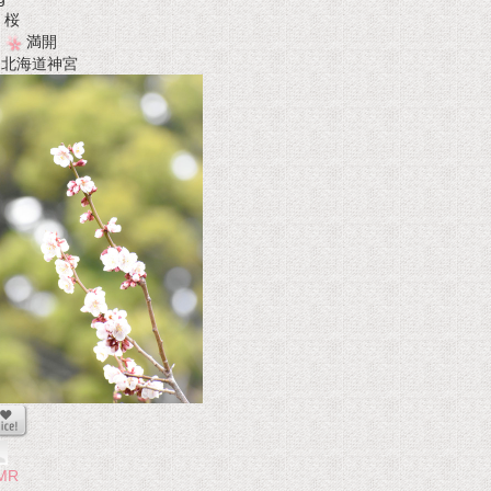
桜
満開
t 北海道神宮
MR