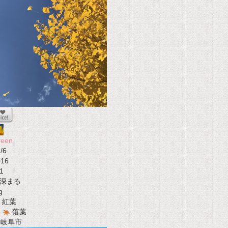
reen
/6
016
1
深まる
g
紅葉
落葉
t 岐阜市