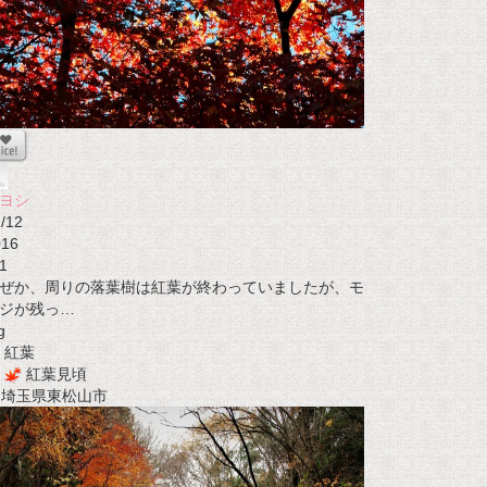
ヨシ
/12
016
1
ぜか、周りの落葉樹は紅葉が終わっていましたが、モ
ジが残っ…
g
紅葉
紅葉見頃
t 埼玉県東松山市