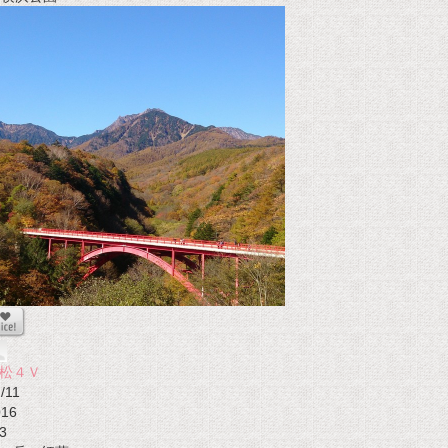
松４Ｖ
/11
016
3