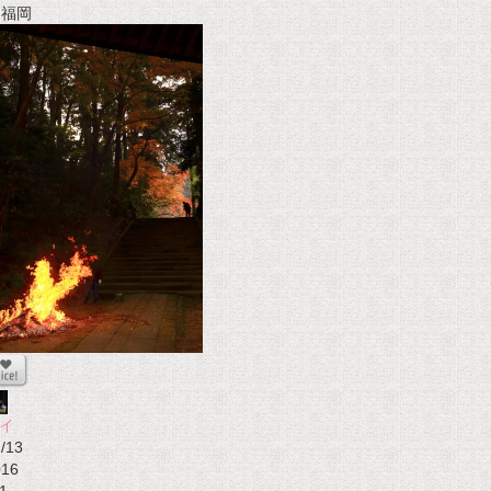
t 福岡
イ
/13
016