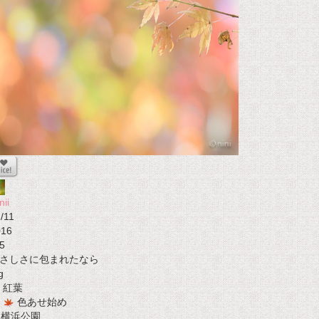
nii
/11
016
5
さしさに包まれたなら
g
紅葉
色あせ始め
t 横浜公園