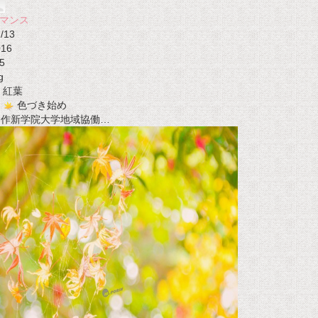
マンス
/13
016
5
g
紅葉
色づき始め
t 作新学院大学地域協働…