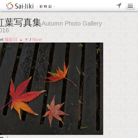
紅葉写真集
Autumn Photo Gallery
016
rt
撮影日
▲
▼
/
Nice!