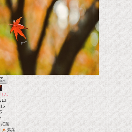
りん
/13
016
5
g
紅葉
落葉