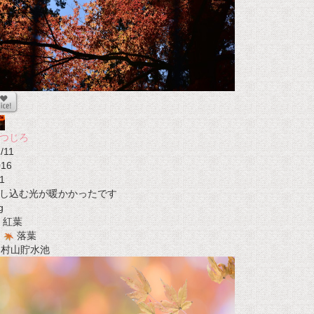
つじろ
/11
016
1
し込む光が暖かかったです
g
紅葉
落葉
t 村山貯水池