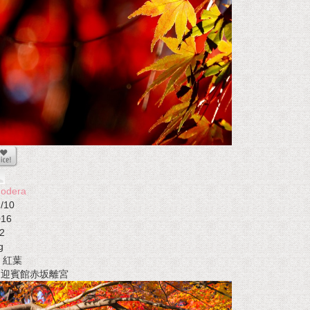
nodera
/10
016
2
g
紅葉
t 迎賓館赤坂離宮