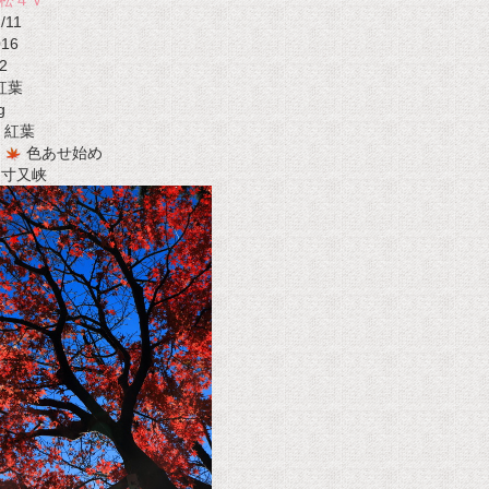
松４Ｖ
/11
016
2
紅葉
g
紅葉
色あせ始め
t 寸又峡