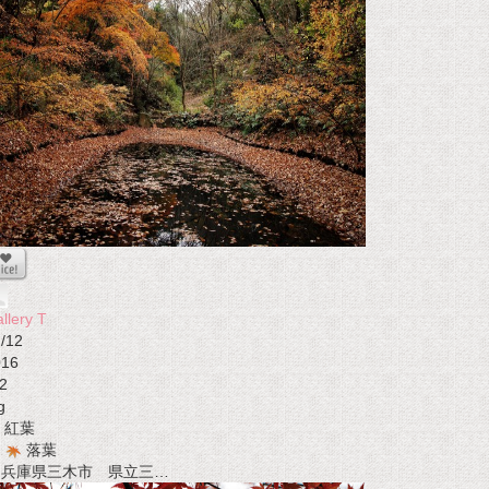
llery T
/12
016
2
g
紅葉
落葉
t 兵庫県三木市 県立三…