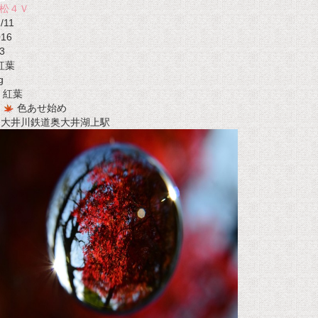
松４Ｖ
/11
016
3
紅葉
g
紅葉
色あせ始め
t 大井川鉄道奥大井湖上駅