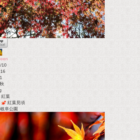
reen
/10
016
1
秋
g
紅葉
紅葉見頃
t 岐阜公園