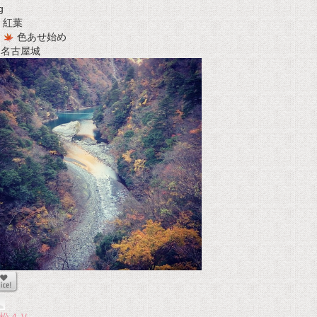
g
紅葉
色あせ始め
t 名古屋城