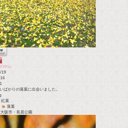
のやん
/19
016
1
いばかりの落葉に出会いました。
g
紅葉
落葉
t 大阪市・長居公園