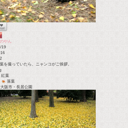
のやん
/19
016
2
葉を撮っていたら、ニャンコがご挨拶。
g
紅葉
落葉
t 大阪市・長居公園