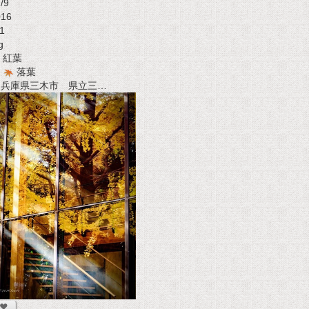
/9
016
1
g
紅葉
落葉
t 兵庫県三木市 県立三…