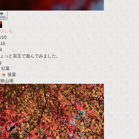
つじろ
/10
016
4
ょっと宙玉で遊んでみました。
g
紅葉
落葉
t 狭山湖