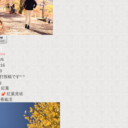
awa
/6
016
3
打投稿です^ ^
g
紅葉
紅葉見頃
t 香嵐渓