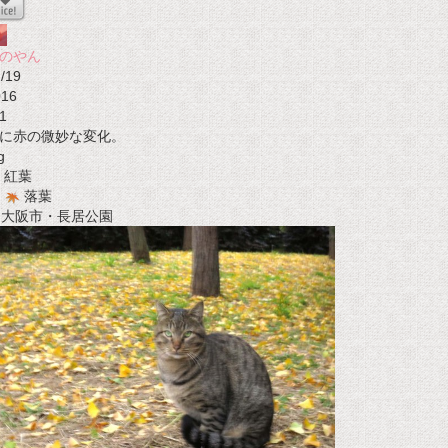
のやん
/19
016
1
に赤の微妙な変化。
g
紅葉
落葉
t 大阪市・長居公園