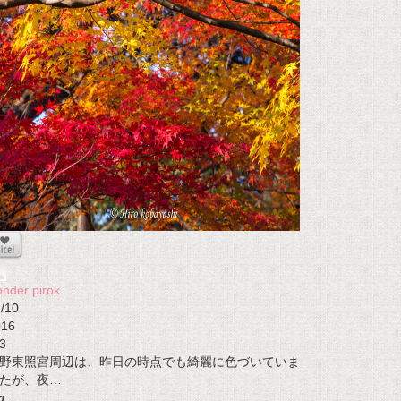
nder pirok
/10
016
3
野東照宮周辺は、昨日の時点でも綺麗に色づいていま
たが、夜…
g