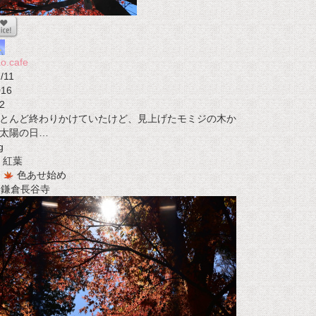
o.cafe
/11
016
2
とんど終わりかけていたけど、見上げたモミジの木か
太陽の日…
g
紅葉
色あせ始め
t 鎌倉長谷寺