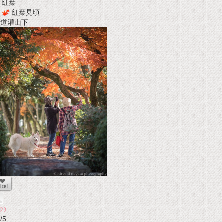
紅葉
紅葉見頃
t 道灌山下
の
/5