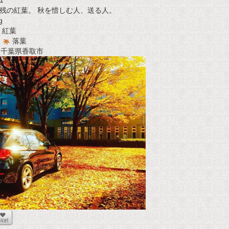
1
残の紅葉。 秋を惜しむ人、送る人。
g
紅葉
落葉
t 千葉県香取市