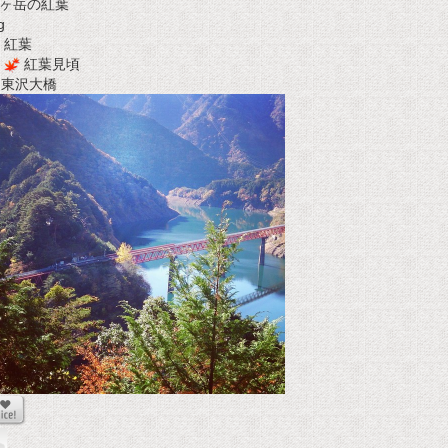
ヶ岳の紅葉
g
紅葉
紅葉見頃
t 東沢大橋