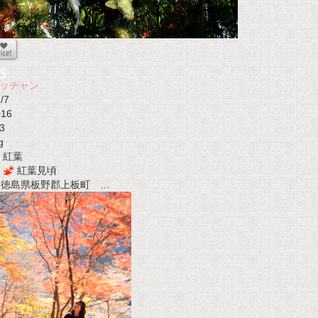
ッチャン
/7
016
3
g
紅葉
紅葉見頃
t 徳島県板野郡上板町 …