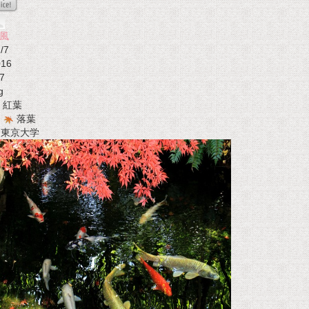
風
/7
016
7
g
紅葉
落葉
t 東京大学