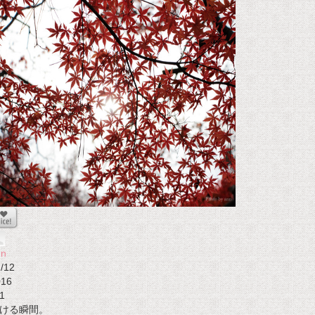
nn
/12
016
1
ける瞬間。