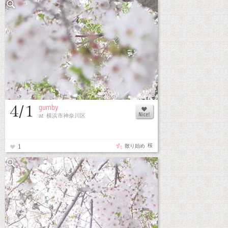
4/1
gumby
at 横浜市神奈川区
桜
散り始め
1