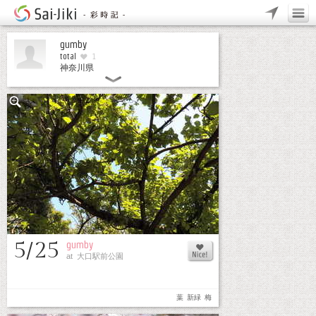
gumby
total
1
神奈川県
5/25
gumby
at 大口駅前公園
葉
新緑
梅