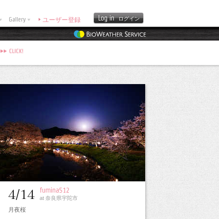
Log in
Gallery
ログイン
ユーザー登録
fumina512
4/14
at 奈良県宇陀市
月夜桜