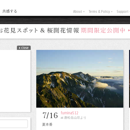
About
Terms & Policy
Support
fumina512
7/16
at 唐松岳山荘より
夏本番