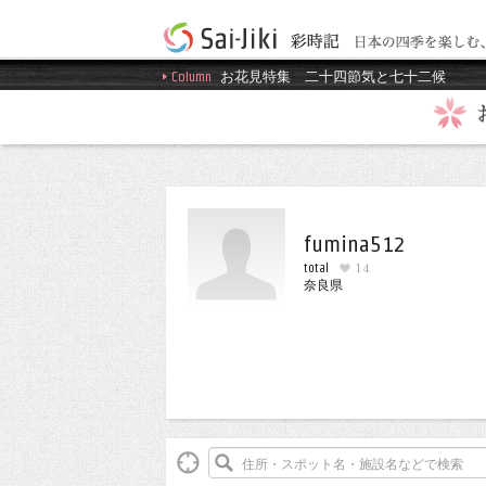
Column
お花見特集
二十四節気と七十二候
fumina512
total
14
奈良県