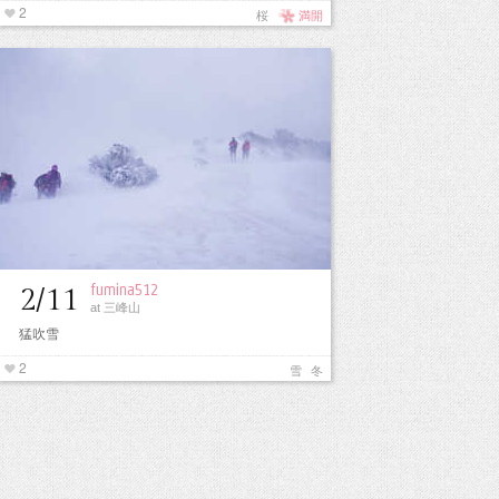
2
桜
満開
fumina512
2/11
at 三峰山
猛吹雪
2
雪
冬