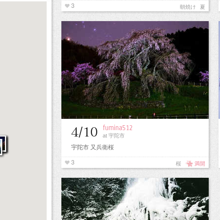
3
朝焼け
夏
fumina512
4/10
at 宇陀市
宇陀市 又兵衛桜
3
桜
満開