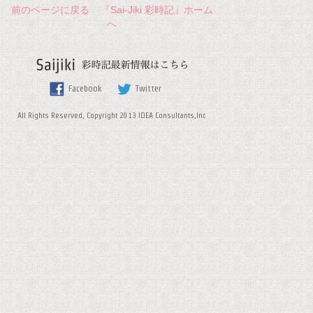
前のページに戻る
『Sai-Jiki 彩時記』ホーム
へ
Facebook
Twitter
All Rights Reserved, Copyright 2013 IDEA Consultants,Inc