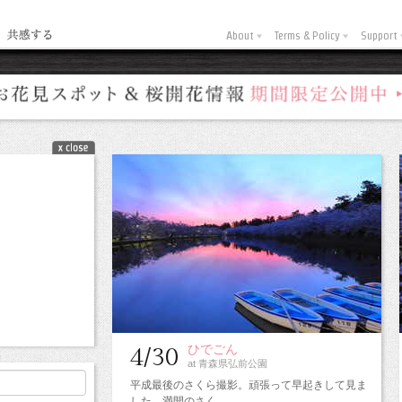
About
Terms & Policy
Support
ひでごん
4/30
at 青森県弘前公園
平成最後のさくら撮影。頑張って早起きして見ま
した。満開のさく…