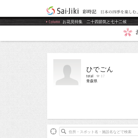
Column
お花見特集
二十四節気と七十二候
ひでごん
total
17
青森県