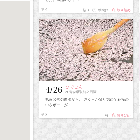
4
祭り
桜
朝焼け
散り始め
ひでごん
4/26
at 青森県弘前公西濠
弘前公園の西濠から。 さくらが散り始めて花筏の
中をボートが・…
3
桜
散り始め