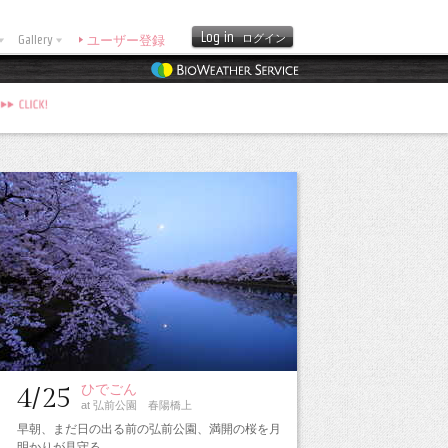
Log in
Gallery
ログイン
ユーザー登録
ひでごん
4/25
at 弘前公園 春陽橋上
早朝、まだ日の出る前の弘前公園、満開の桜を月
明かりが見守る