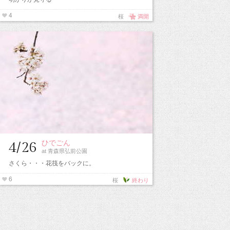
4
桜
満開
ひでごん
4/26
at 青森県弘前公園
さくら・・・花筏をバックに。
6
桜
終わり