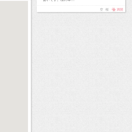
空
桜
満開