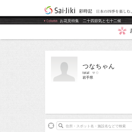
Column
お花見特集
二十四節気と七十二候
つなちゃん
total
0
岩手県