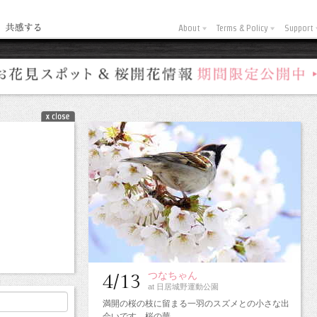
About
Terms & Policy
Support
つなちゃん
4/13
at 日居城野運動公園
岩…
満開の桜の枝に留まる一羽のスズメとの小さな出
会いです。桜の華…