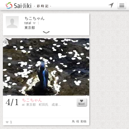
ちこちゃん
total
1
東京都
4/1
ちこちゃん
at 東京都 町田氏 成瀬…
鳥
桜
動物
1