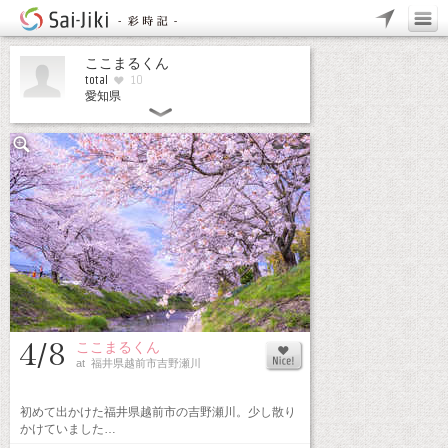
ここまるくん
total
10
愛知県
4/8
ここまるくん
at 福井県越前市吉野瀬川
初めて出かけた福井県越前市の吉野瀬川。少し散り
かけていました…