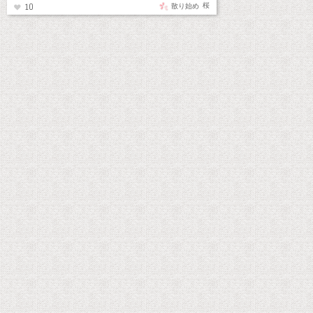
桜
散り始め
10