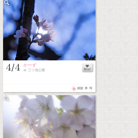
4/4
かーず
at 三ツ池公園
春
桜
満開