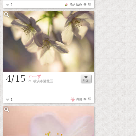
春
桜
咲き始め
2
4/15
かーず
at 横浜市港北区
春
桜
満開
1