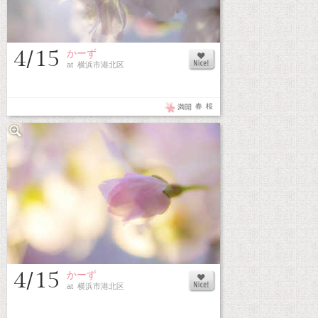
4/15
かーず
at 横浜市港北区
春
桜
満開
4/15
かーず
at 横浜市港北区