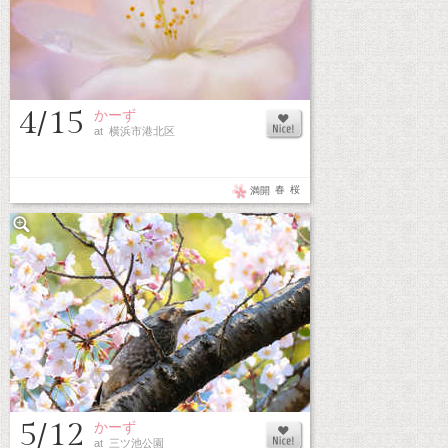
4/15
かーず
at 横浜市港北区
春
桜
満開
5/12
かーず
at 三ツ池公園