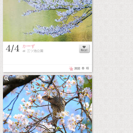
4/4
かーず
at 三ツ池公園
春
桜
満開