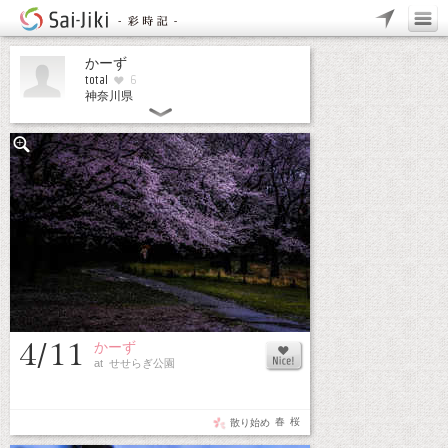
かーず
total
6
神奈川県
4/11
かーず
at せせらぎ公園
春
桜
散り始め