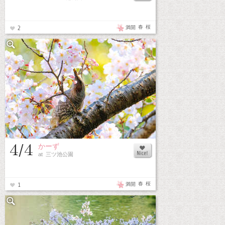
春
桜
満開
2
4/4
かーず
at 三ツ池公園
春
桜
満開
1