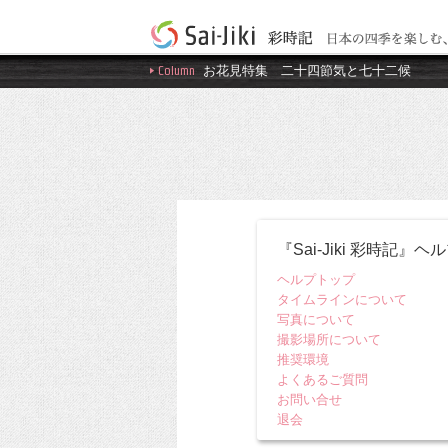
Column
お花見特集
二十四節気と七十二候
『Sai-Jiki 彩時記』ヘ
ヘルプトップ
タイムラインについて
写真について
撮影場所について
推奨環境
よくあるご質問
お問い合せ
退会