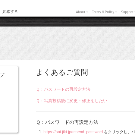
About
Terms & Policy
Support
よくあるご質問
ルプ
Ｑ：パスワードの再設定方法
Ｑ：写真投稿後に変更・修正をしたい
Ｑ：パスワードの再設定方法
https://sai-jiki.jp/resend_password
をクリックし、パ