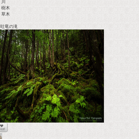
川
樹木
草木
t 吐竜の滝