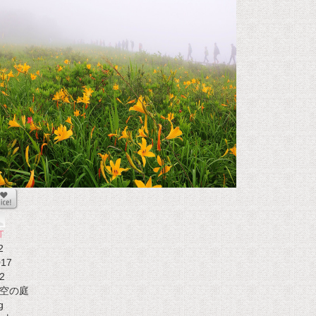
T
2
017
2
空の庭
g