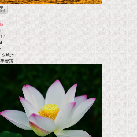
ki
2
017
4
g
夕焼け
t 手賀沼