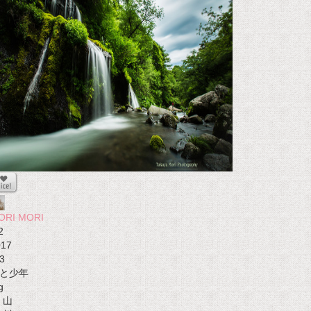
ORI MORI
2
017
3
と少年
g
山