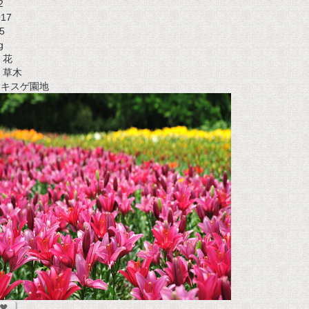
2
017
5
g
花
草木
t キスゲ園地