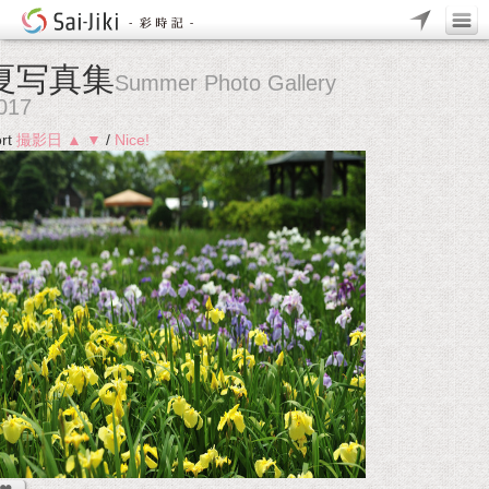
夏写真集
Summer Photo Gallery
017
rt
撮影日
▲
▼
/
Nice!