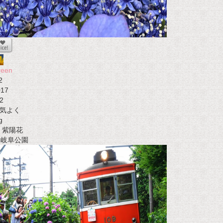
reen
2
017
2
気よく
g
紫陽花
t 岐阜公園