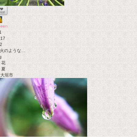
reen
1
017
2
火のような…
g
花
夏
t 大垣市