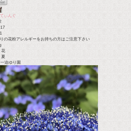
てぃんぐ
2
017
1
りの花粉アレルギーをお持ちの方はご注意下さい
g
花
夏
t 一迫ゆり園