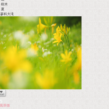
樹木
夏
t 蓼科大滝
風翠微