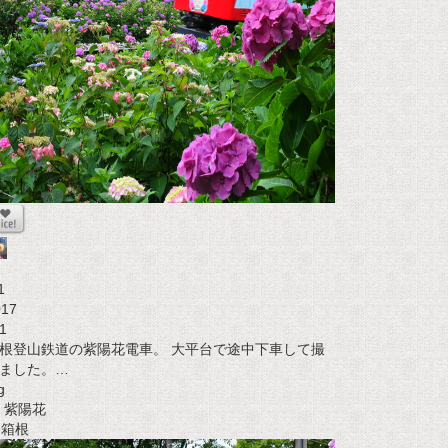
1
017
1
根登山鉄道の紫陽花電車。 大平台で途中下車して撮
ました。…
g
紫陽花
t 箱根