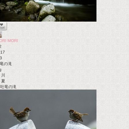
ORI MORI
2
017
3
竜の滝
g
川
夏
t 吐竜の滝