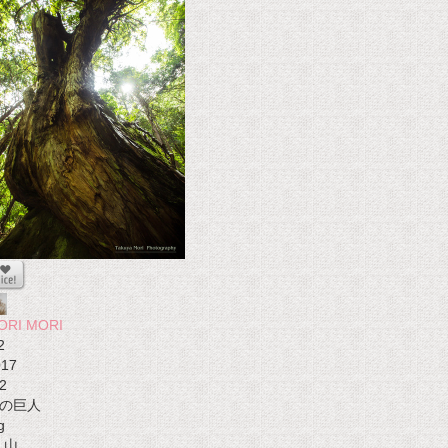
ORI MORI
2
017
2
の巨人
g
山