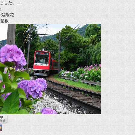
ました。…
g
紫陽花
t 箱根