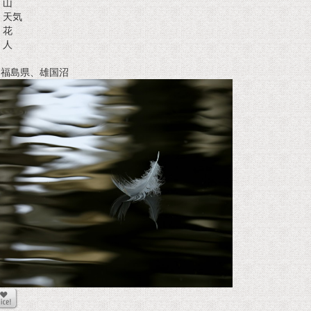
山
天気
花
人
t 福島県、雄国沼