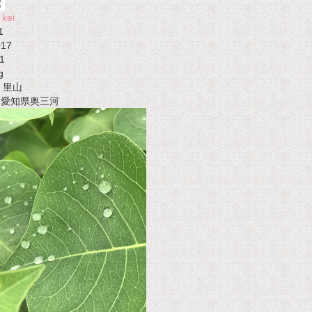
kei
1
017
1
g
里山
t 愛知県奥三河