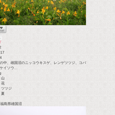
T
2
017
4
の中、雄国沼のニッコウキスゲ、レンゲツツジ、コバ
ケイソウ…
g
山
花
ツツジ
夏
t 福島県雄国沼