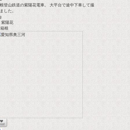
根登山鉄道の紫陽花電車。 大平台で途中下車して撮
ました。
g
紫陽花
t 箱根