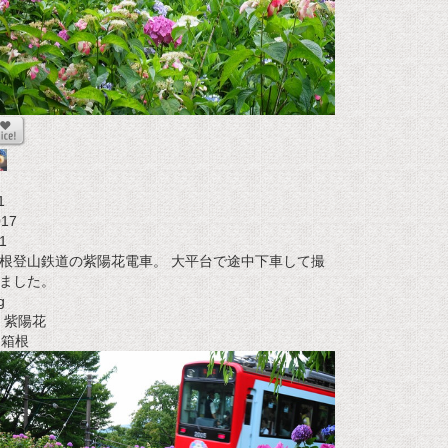
1
017
1
根登山鉄道の紫陽花電車。 大平台で途中下車して撮
ました。
g
紫陽花
t 箱根