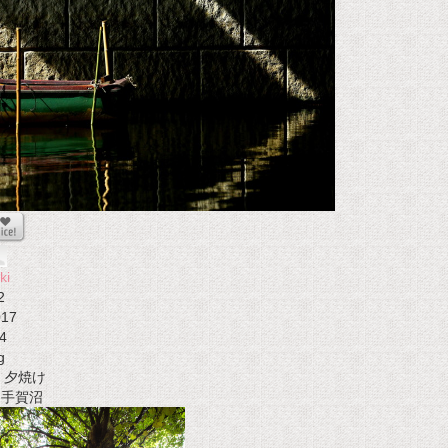
ki
2
017
4
g
夕焼け
t 手賀沼