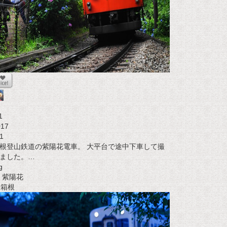
1
017
1
根登山鉄道の紫陽花電車。 大平台で途中下車して撮
ました。…
g
紫陽花
t 箱根