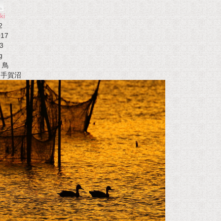
ki
2
017
3
g
鳥
t 手賀沼