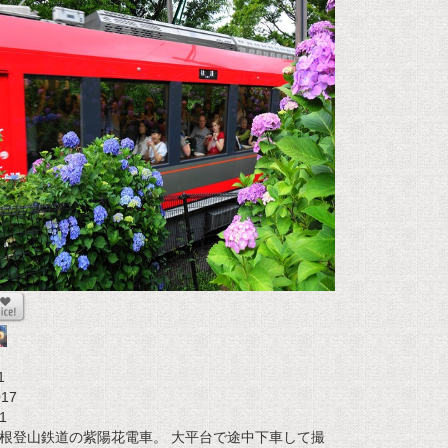
1
017
1
根登山鉄道の紫陽花電車。 大平台で途中下車して撮