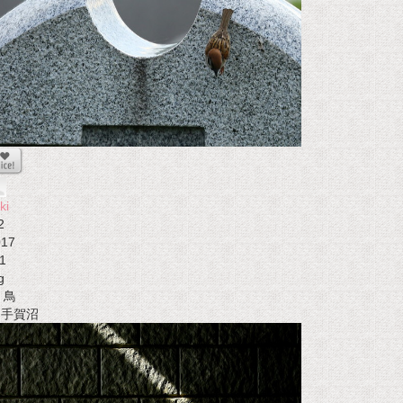
ki
2
017
1
g
鳥
t 手賀沼