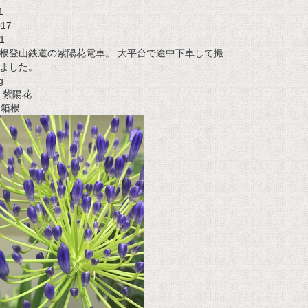
1
017
1
根登山鉄道の紫陽花電車。 大平台で途中下車して撮
ました。
g
紫陽花
t 箱根