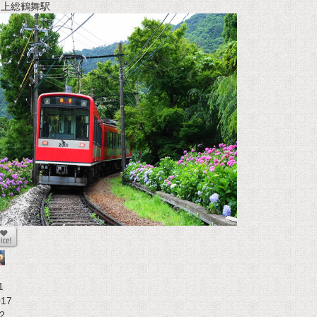
t 上総鶴舞駅
1
017
2