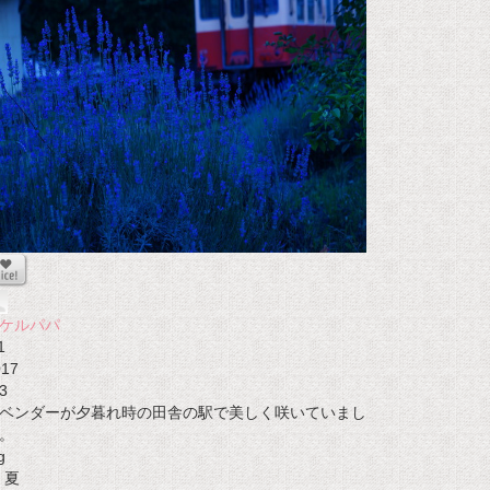
ケルパパ
1
017
3
ベンダーが夕暮れ時の田舎の駅で美しく咲いていまし
。
g
夏