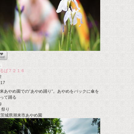
るぱ７２１６
2
017
来あやめ園での”あやめ踊り”。あやめをバックに傘を
って踊る
g
祭り
t 茨城県潮来市あやめ園