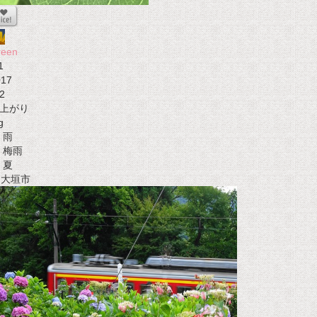
reen
1
017
2
上がり
g
雨
梅雨
夏
t 大垣市