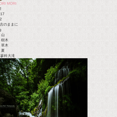
ORI MORI
2
017
2
古のままに
g
山
樹木
草木
夏
t 蓼科大滝