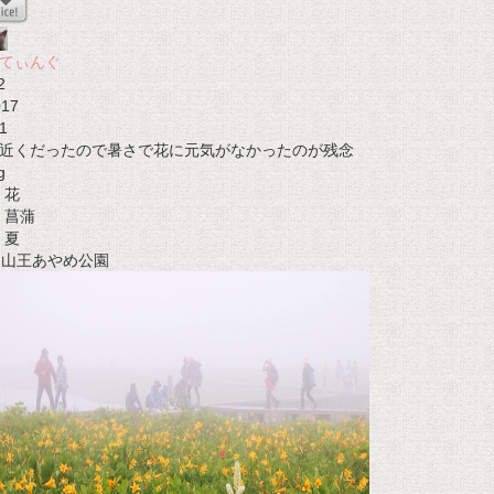
てぃんぐ
2
017
1
近くだったので暑さで花に元気がなかったのが残念
g
花
菖蒲
夏
t 山王あやめ公園