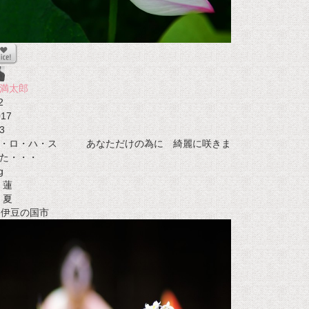
満太郎
2
017
3
イ・ロ・ハ・ス あなただけの為に 綺麗に咲きま
た・・・
g
蓮
夏
t 伊豆の国市