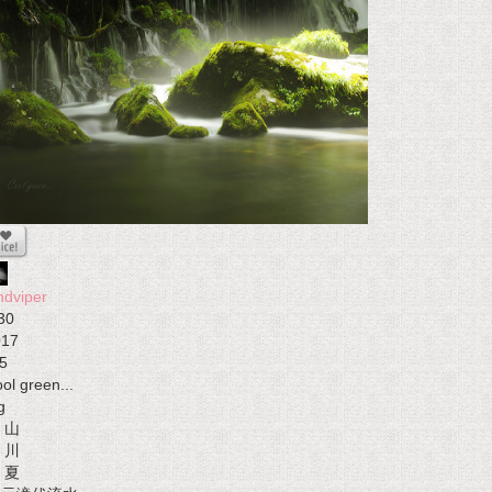
ndviper
30
017
5
ol green...
g
山
川
夏