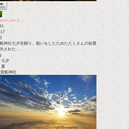
ainai_bar (/…
31
017
2
船神社七夕笹飾り。願いをしたためたたくさんの短冊
吊された…
g
七夕
夏
t 貴船神社