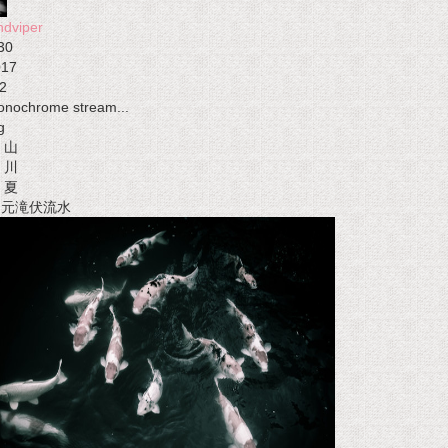
ndviper
30
017
2
nochrome stream...
g
山
川
夏
t 元滝伏流水