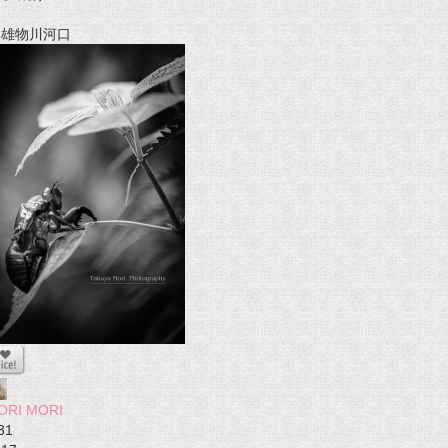
t 雄物川河口
ORI MORI
31