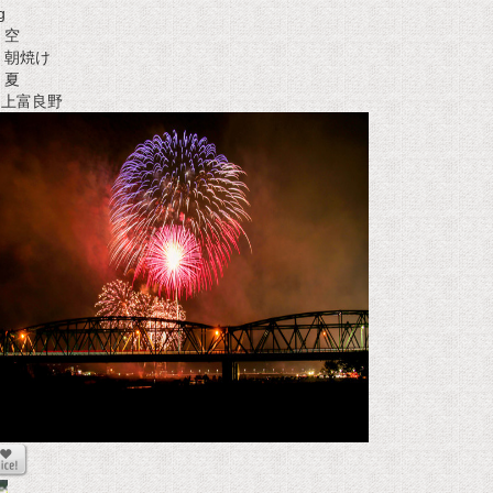
g
空
朝焼け
夏
t 上富良野