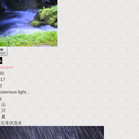
ndviper
30
017
2
sterious light...
g
山
川
夏
t 元滝伏流水