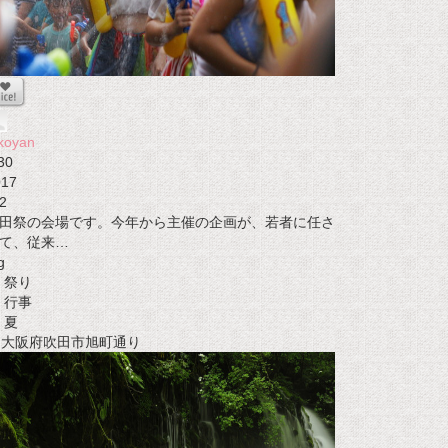
koyan
30
017
2
田祭の会場です。今年から主催の企画が、若者に任さ
て、従来…
g
祭り
行事
夏
t 大阪府吹田市旭町通り