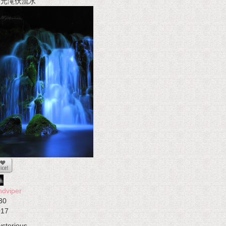
t 元滝伏流水
ndviper
30
017
sterious...