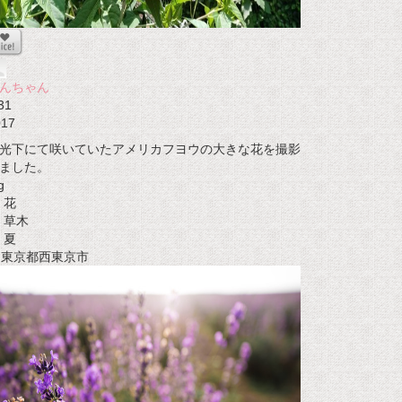
んちゃん
31
017
光下にて咲いていたアメリカフヨウの大きな花を撮影
ました。
g
花
草木
夏
t 東京都西東京市