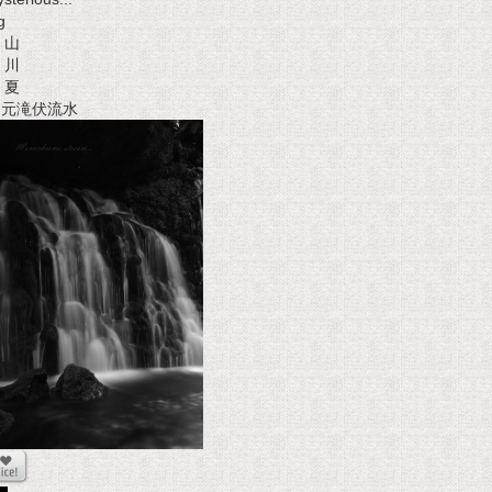
g
山
川
夏
t 元滝伏流水