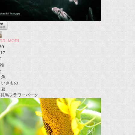
ORI MORI
30
017
1
雅
g
魚
いきもの
夏
t 群馬フラワーパーク