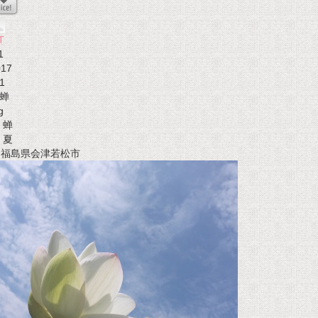
T
1
017
1
蝉
g
蝉
夏
t 福島県会津若松市