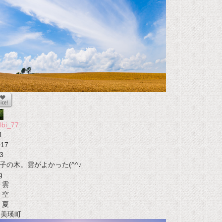
lbi_77
1
017
3
子の木。雲がよかった(^^♪
g
雲
空
夏
t 美瑛町