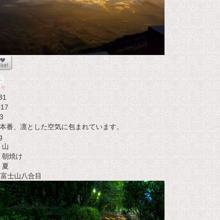
々
31
017
3
本番、凛とした空気に包まれています。
g
山
朝焼け
夏
t 富士山八合目