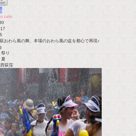
o.cafe
30
017
5
荻おわら風の舞。本場のおわら風の盆を都心で再現♪
g
祭り
夏
t 西荻窪