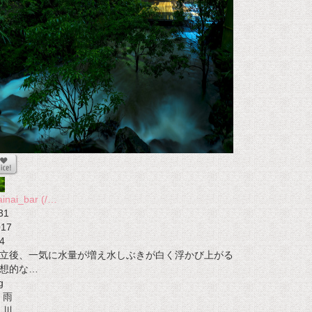
ainai_bar (/…
31
017
4
立後、一気に水量が増え水しぶきが白く浮かび上がる
想的な…
g
雨
川