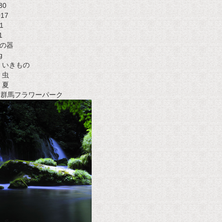
30
017
1
1
の器
g
いきもの
虫
夏
t 群馬フラワーパーク