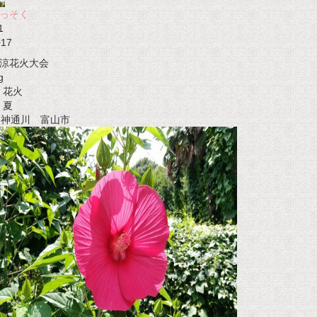
っそく
1
017
涼花火大会
g
花火
夏
t 神通川 富山市