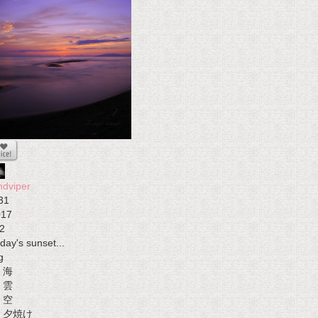
ndviper
31
017
2
day's sunset...
g
海
雲
空
夕焼け