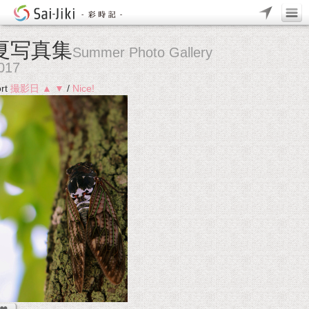
夏写真集
Summer Photo Gallery
017
rt
撮影日
▲
▼
/
Nice!