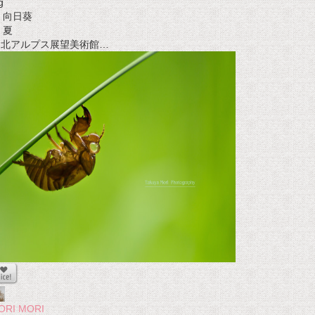
g
向日葵
夏
t 北アルプス展望美術館…
ORI MORI