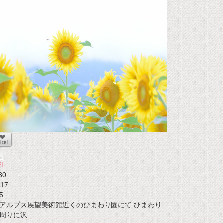
I
30
017
5
アルプス展望美術館近くのひまわり園にて ひまわり
周りに沢…