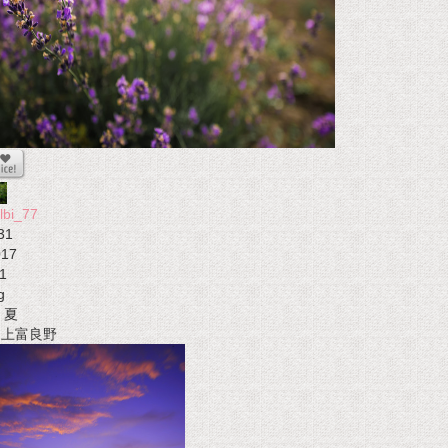
lbi_77
31
017
1
g
夏
t 上富良野