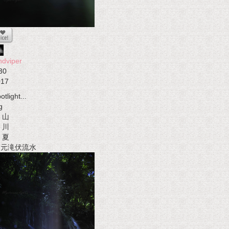
ndviper
30
017
otlight...
g
山
川
夏
t 元滝伏流水