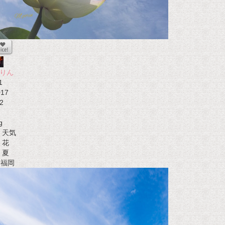
りん
1
017
2
g
天気
花
夏
t 福岡