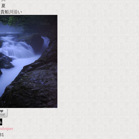
夏
t 貴船川沿い
ndviper
31