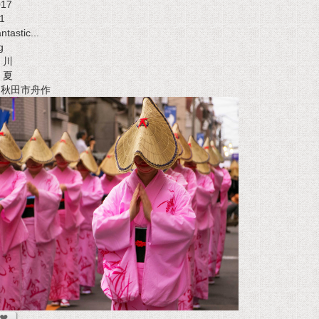
017
1
ntastic...
g
川
夏
t 秋田市舟作