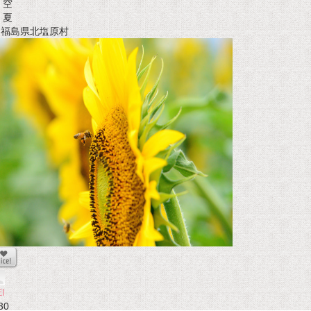
空
夏
t 福島県北塩原村
I
30