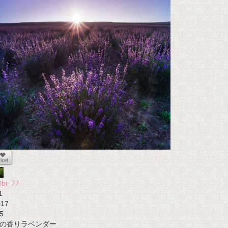
lbi_77
1
017
5
の香りラベンダー