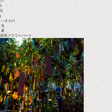
017
2
生
g
いきもの
虫
夏
t 群馬フラワーパーク