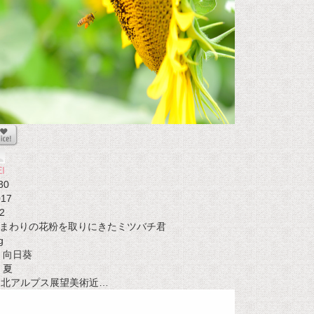
I
30
017
2
まわりの花粉を取りにきたミツバチ君
g
向日葵
夏
t 北アルプス展望美術近…