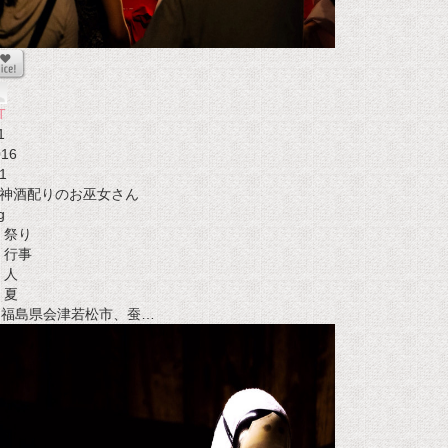
T
1
016
1
神酒配りのお巫女さん
g
祭り
行事
人
夏
t 福島県会津若松市、蚕…