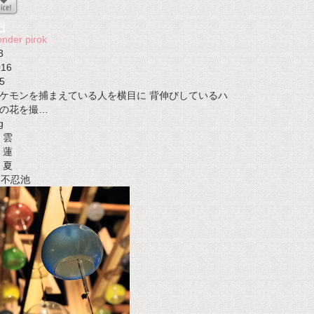
nder pirok
3
016
5
ケモンを捕まえている人を横目に 背伸びしているハ
の花を撮…
g
雲
蓮
夏
t 不忍池