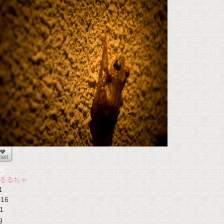
るるちゃ
1
016
1
g