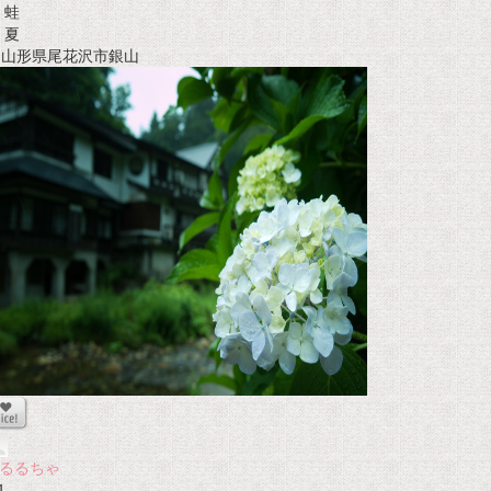
蛙
夏
t 山形県尾花沢市銀山
るるちゃ
1