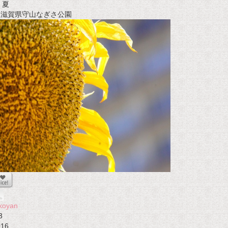
夏
t 滋賀県守山なぎさ公園
koyan
3
016