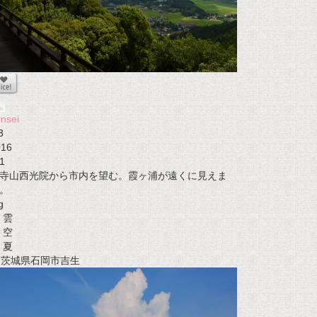
nsei
3
016
1
寺山西光院から市内を望む。霞ヶ浦が遠くに見えま
。
g
雲
空
夏
t 茨城県石岡市吉生