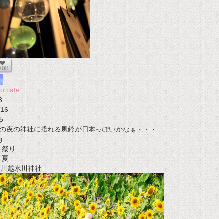
o.cafe
3
016
5
の夜の神社に揺れる風鈴が日本っぽいかなぁ・・・
g
祭り
夏
t 川越氷川神社