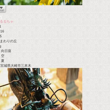
るるちゃ
1
016
5
まわりの丘
g
向日葵
空
夏
t 宮城県大崎市三本木