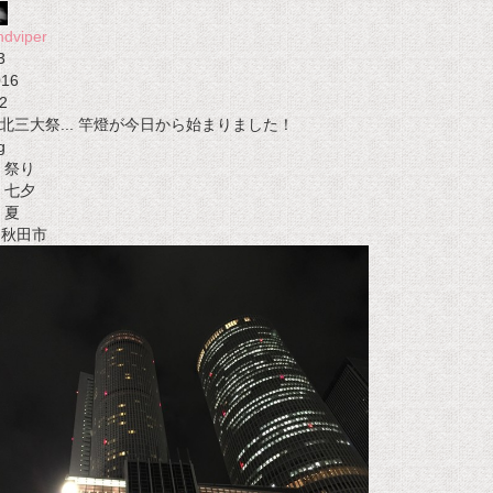
ndviper
3
016
2
北三大祭... 竿燈が今日から始まりました！
g
祭り
七夕
夏
t 秋田市