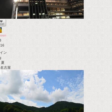
reen
3
016
イン
g
夏
t 名古屋