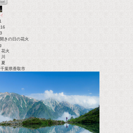
イ
1
016
3
開きの日の花火
g
花火
川
夏
t 千葉県香取市