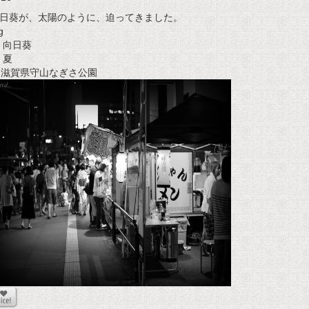
日葵が、太陽のように、迫ってきました。
g
向日葵
夏
t 滋賀県守山なぎさ公園