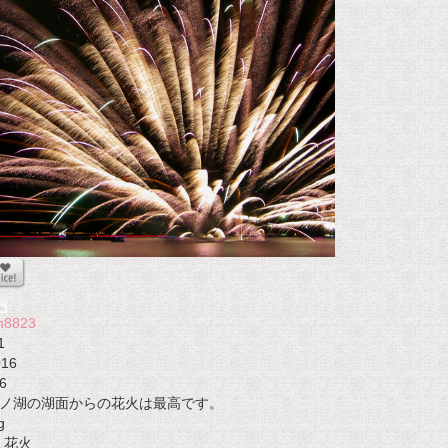
n8823
1
016
6
ノ湖の湖面からの花火は最高です。
g
花火