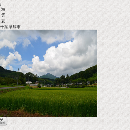
g
海
雲
夏
t 千葉県旭市