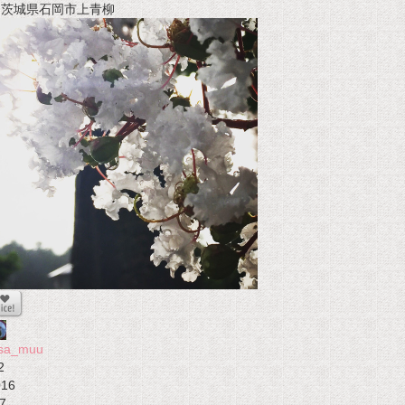
t 茨城県石岡市上青柳
osa_muu
2
016
7