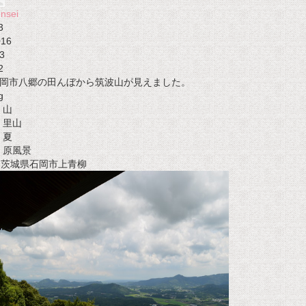
nsei
3
016
3
2
岡市八郷の田んぼから筑波山が見えました。
g
山
里山
夏
原風景
t 茨城県石岡市上青柳