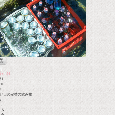
れいけ
31
016
1
い日の定番の飲み物
g
川
人
食