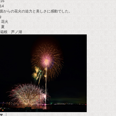
016
14
面からの花火の迫力と美しさに感動でした。
g
花火
夏
t 箱根 芦ノ湖