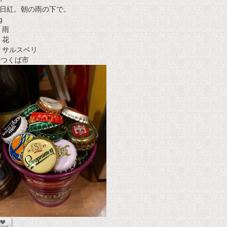
日紅。朝の雨の下で。
g
雨
花
サルスベリ
t つくば市