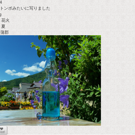
4
トンボみたいに写りました
g
花火
夏
t 蒲郡