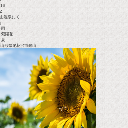
016
2
山温泉にて
g
雨
紫陽花
夏
t 山形県尾花沢市銀山