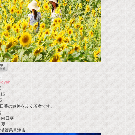
koyan
3
016
5
日葵の迷路を歩く若者です。
g
向日葵
夏
t 滋賀県草津市