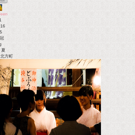
reen
1
016
5
冠
g
夏
t 北方町