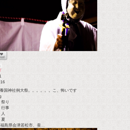
T
1
016
養国神社例大祭。。。。。。こ、怖いです
g
祭り
行事
人
夏
t 福島県会津若松市、蚕…