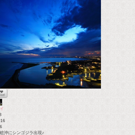
イ
3
016
6
総沖にシンゴジラ出現♪