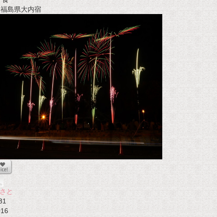
t 福島県大内宿
さと
31
016