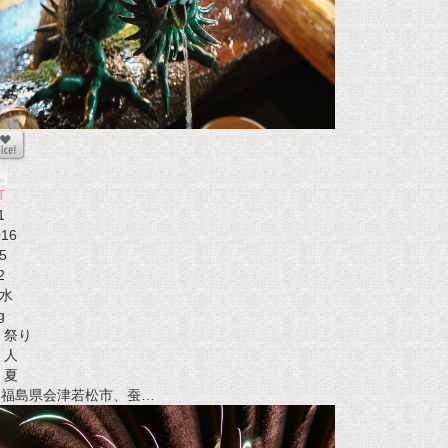
T
1
016
5
2
水
g
祭り
人
夏
t 福島県会津若松市、蚕…