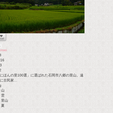
nsei
3
016
3
2
にほんの里100選」に選ばれた石岡市八郷の里山。遠
に古民家…
g
山
雲
里山
夏