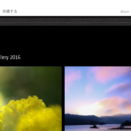
About
lery 2016
MT
9/5
2016
7
2
変幻自彩