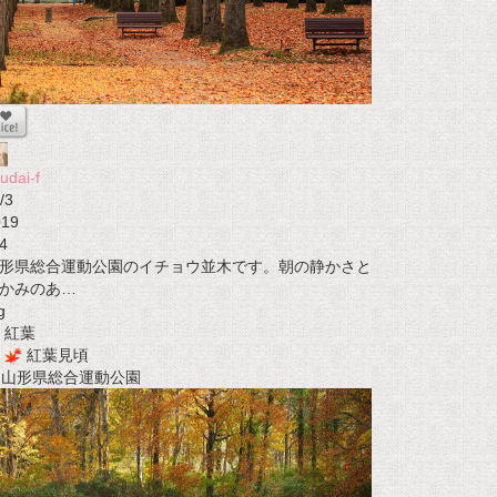
udai-f
/3
019
4
形県総合運動公園のイチョウ並木です。朝の静かさと
かみのあ…
g
紅葉
紅葉見頃
t 山形県総合運動公園