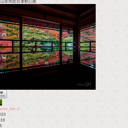
t 山形県総合運動公園
ainai_bar (/…
/23
019
5