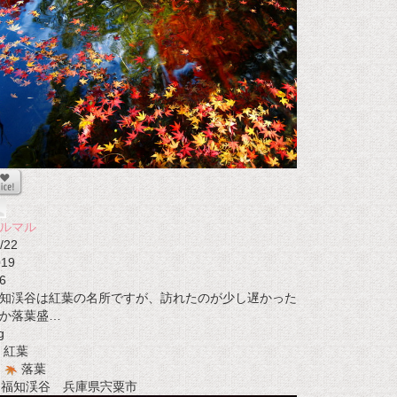
ルマル
/22
019
6
知渓谷は紅葉の名所ですが、訪れたのが少し遅かった
か落葉盛…
g
紅葉
落葉
t 福知渓谷 兵庫県宍粟市