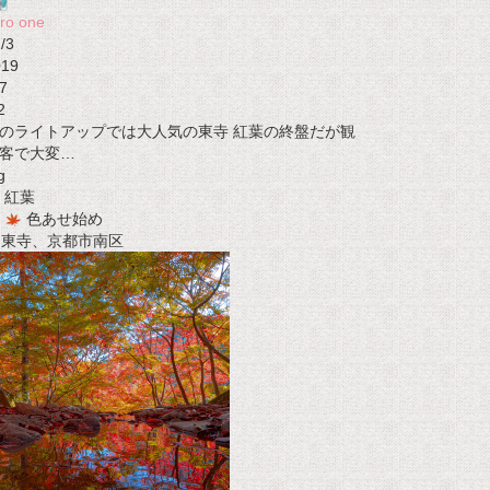
ro one
/3
019
7
2
のライトアップでは大人気の東寺 紅葉の終盤だが観
客で大変…
g
紅葉
色あせ始め
t 東寺、京都市南区