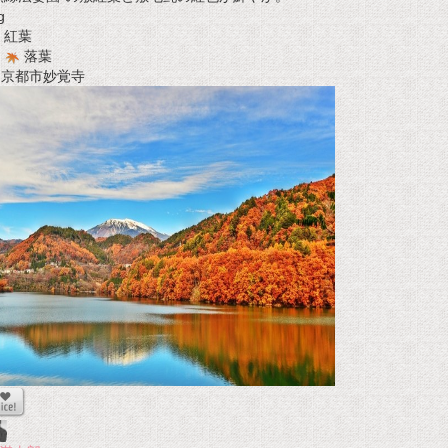
g
紅葉
落葉
t 京都市妙覚寺