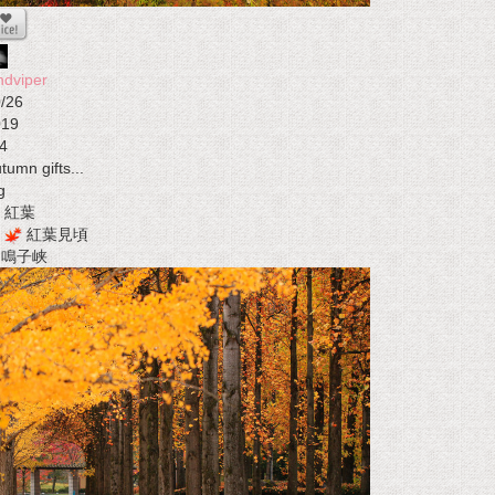
ndviper
/26
019
4
tumn gifts...
g
紅葉
紅葉見頃
t 鳴子峡