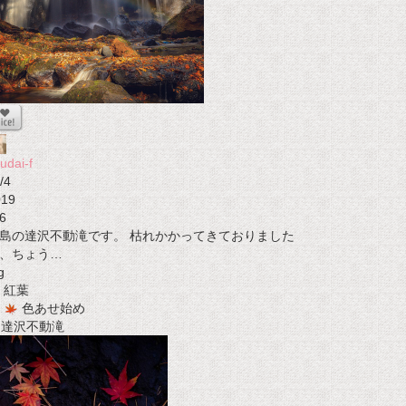
udai-f
/4
019
6
島の達沢不動滝です。 枯れかかってきておりました
、ちょう…
g
紅葉
色あせ始め
t 達沢不動滝