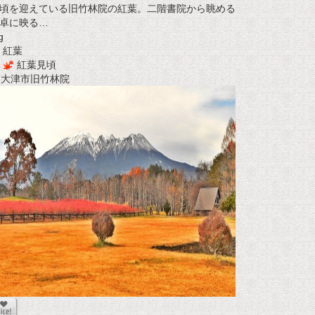
頃を迎えている旧竹林院の紅葉。二階書院から眺める
卓に映る…
g
紅葉
紅葉見頃
t 大津市旧竹林院