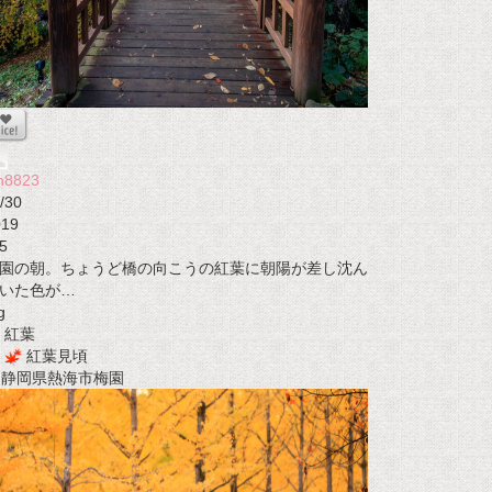
n8823
/30
019
5
園の朝。ちょうど橋の向こうの紅葉に朝陽が差し沈ん
いた色が…
g
紅葉
紅葉見頃
t 静岡県熱海市梅園