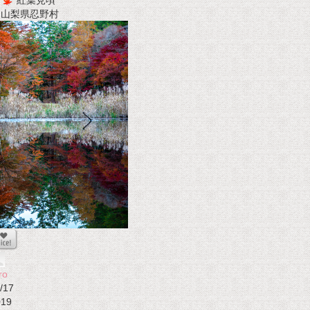
紅葉見頃
t 山梨県忍野村
ro
/17
019