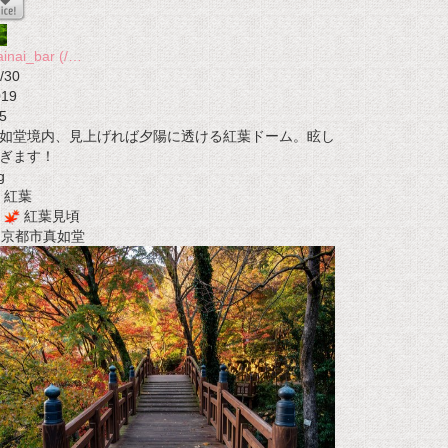
ainai_bar (/…
/30
019
5
如堂境内、見上げれば夕陽に透ける紅葉ドーム。眩し
ぎます！
g
紅葉
紅葉見頃
t 京都市真如堂