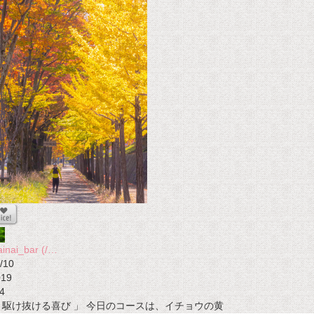
ainai_bar (/…
/10
019
4
 駆け抜ける喜び 」 今日のコースは、イチョウの黄