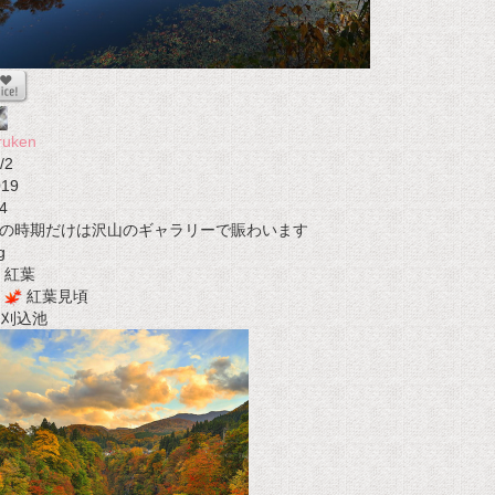
ruken
/2
019
4
の時期だけは沢山のギャラリーで賑わいます
g
紅葉
紅葉見頃
t 刈込池