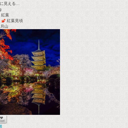
に見える…
g
紅葉
紅葉見頃
t 月山