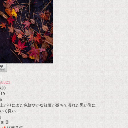
n8823
/20
019
5
上がりにまだ色鮮やかな紅葉が落ちて濡れた黒い岩に
いて良い…
g
紅葉