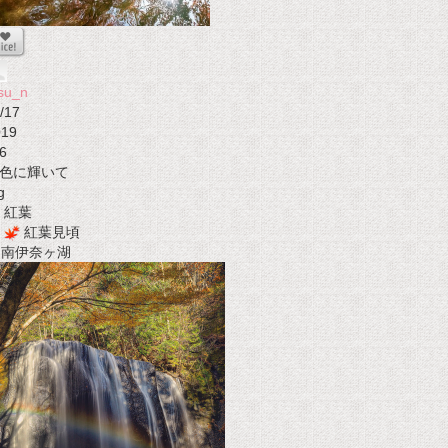
su_n
/17
019
6
色に輝いて
g
紅葉
紅葉見頃
t 南伊奈ヶ湖