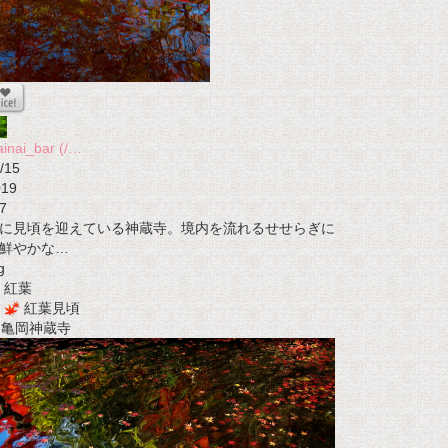
ainai_bar (/…
/15
019
7
に見頃を迎えている神蔵寺。境内を流れるせせらぎに
鮮やかな…
g
紅葉
紅葉見頃
t 亀岡神蔵寺