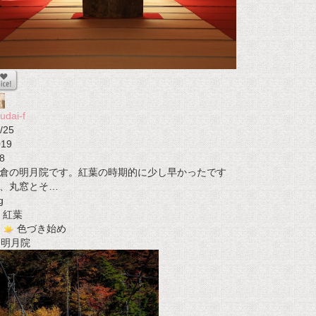
udai-f
/25
019
8
倉の明月院です。紅葉の時期的に少し早かったです
、丸窓とそ…
g
紅葉
色づき始め
t 明月院