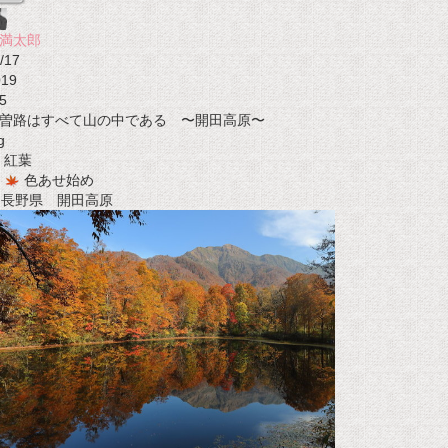
満太郎
/17
019
5
曽路はすべて山の中である 〜開田高原〜
g
紅葉
色あせ始め
t 長野県 開田高原