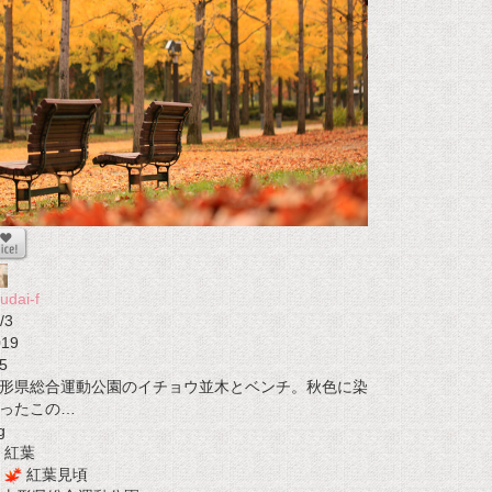
udai-f
/3
019
5
形県総合運動公園のイチョウ並木とベンチ。秋色に染
ったこの…
g
紅葉
紅葉見頃