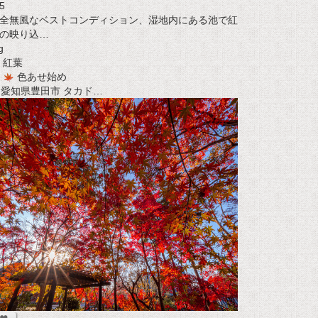
5
全無風なベストコンディション、湿地内にある池で紅
の映り込…
g
紅葉
色あせ始め
t 愛知県豊田市 タカド…