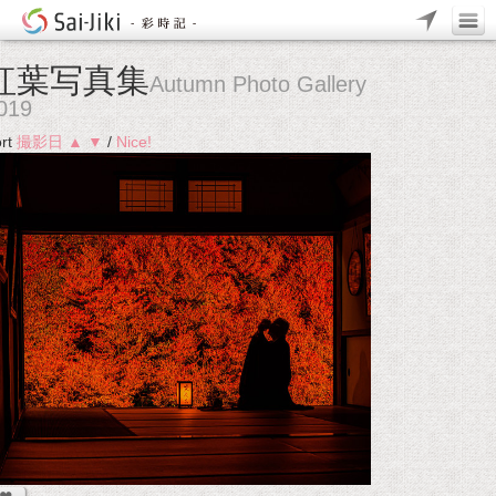
紅葉写真集
Autumn Photo Gallery
019
rt
撮影日
▲
▼
/
Nice!