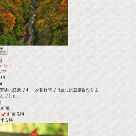
udai-f
/27
019
4
安峡の紅葉です。 夕暮れ時で日差しは直接当たりま
んでした…
g
紅葉
紅葉見頃
t 小安峡