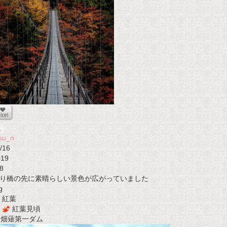
su_n
/16
019
8
り橋の先に素晴らしい景色が広がっていました
g
紅葉
紅葉見頃
t 畑薙第一ダム