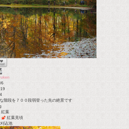
ruken
/6
019
4
な階段を７００段弱登った先の絶景です
g
紅葉
紅葉見頃
t 刈込池