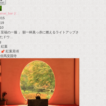
ainai_bar (/…
/15
019
10
 至福の一服 」 額一杯真っ赤に燃えるライトアップさ
たドウ…
g
紅葉
紅葉見頃
t 但馬安国寺