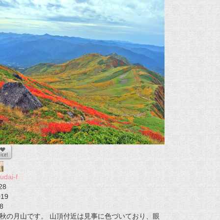
udai-f
28
019
8
秋の月山です。 山頂付近は見事に色づいており、眼