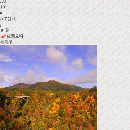
/30
019
4
れては秋
g
紅葉
紅葉見頃
t 福島県