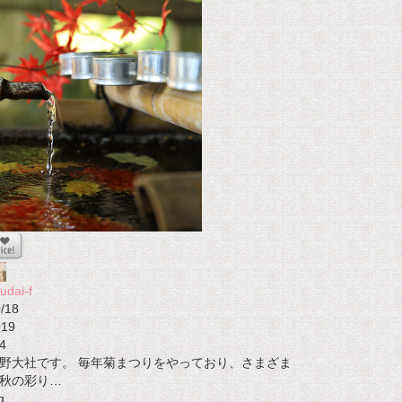
udai-f
/18
019
4
野大社です。 毎年菊まつりをやっており、さまざま
秋の彩り…
g