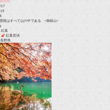
満太郎
/17
019
6
曽路はすべて山の中である ~御嶽山~
g
紅葉
紅葉見頃
t 長野県