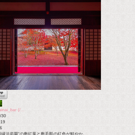
ainai_bar (/…
/30
019
6
額縁法姿園”の敷紅葉と敷毛氈の紅色が鮮やか。