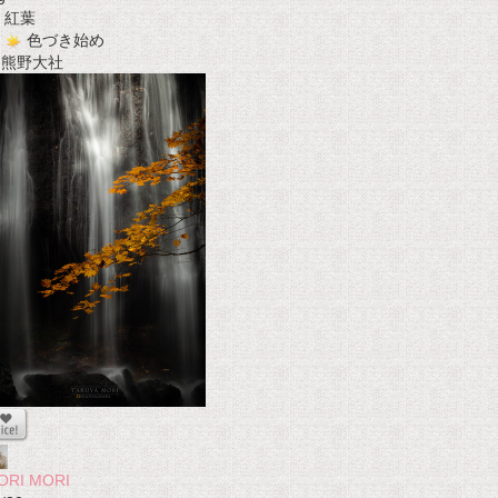
紅葉
色づき始め
t 熊野大社
ORI MORI