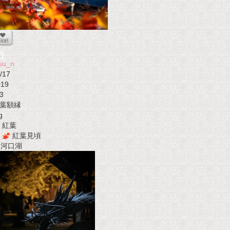
su_n
/17
019
3
葉額縁
g
紅葉
紅葉見頃
t 河口湖