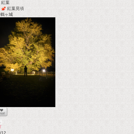
紅葉
紅葉見頃
t 鶴ヶ城
T
/12