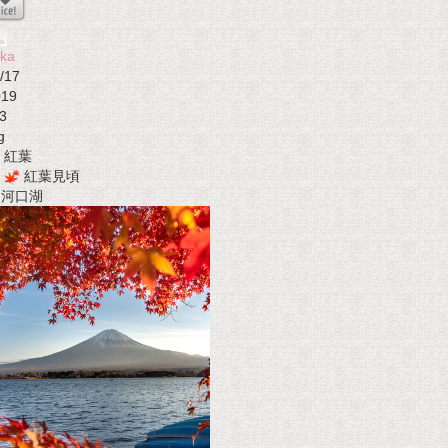
ka
/17
019
3
g
紅葉
紅葉見頃
t 河口湖