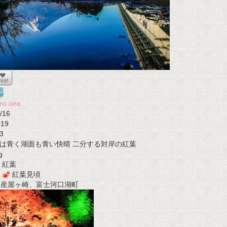
ro one
/16
019
3
は青く湖面も青い快晴 二分する対岸の紅葉
g
紅葉
紅葉見頃
t 産屋ヶ崎、富士河口湖町