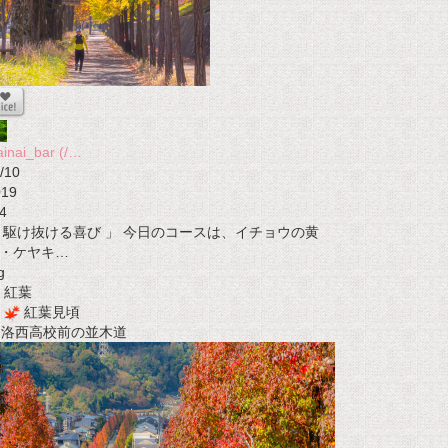
ainai_bar (/…
/10
019
4
 駆け抜ける喜び 」 今日のコースは、イチョウの黄
・ケヤキ…
g
紅葉
紅葉見頃
t 洛西高校前の並木道