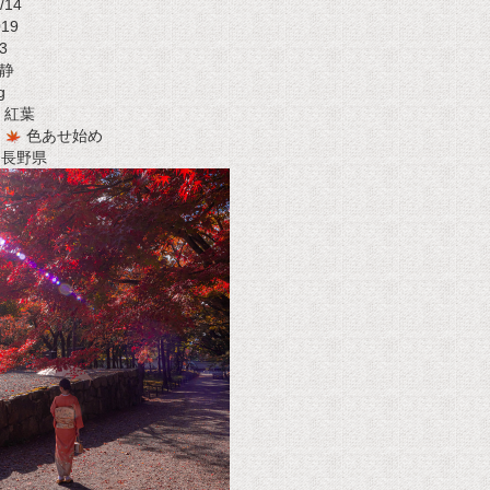
/14
019
3
静
g
紅葉
色あせ始め
t 長野県