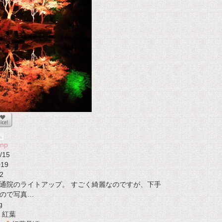
onp
/15
019
2
通院のライトアップ。 すごく綺麗なのですが、下手
ので写真…
g
紅葉