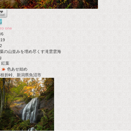
ro one
/6
019
2
葉の山並みを埋め尽くす滝雲雲海
g
紅葉
色あせ始め
t 枝折峠、新潟県魚沼市