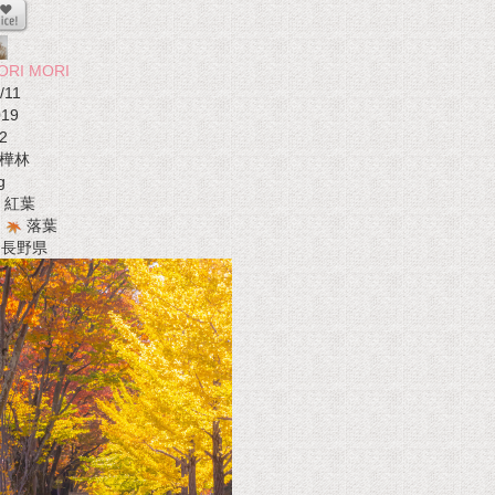
ORI MORI
/11
019
2
樺林
g
紅葉
落葉
t 長野県