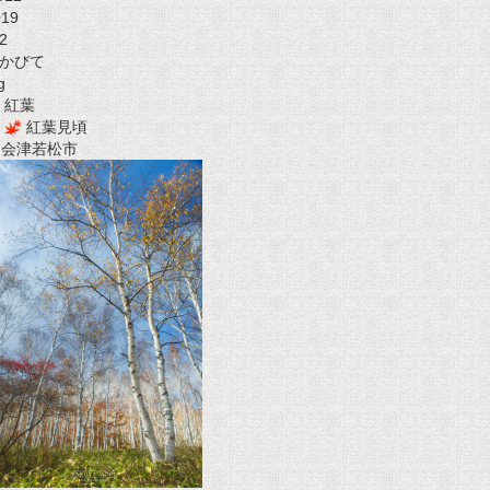
019
2
かびて
g
紅葉
紅葉見頃
t 会津若松市