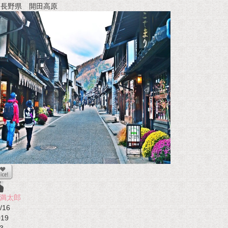
t 長野県 開田高原
満太郎
/16
019