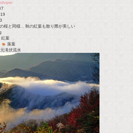
ndviper
/7
019
3
の桜と同様... 秋の紅葉も散り際が美しい
g
紅葉
落葉
t 元滝伏流水