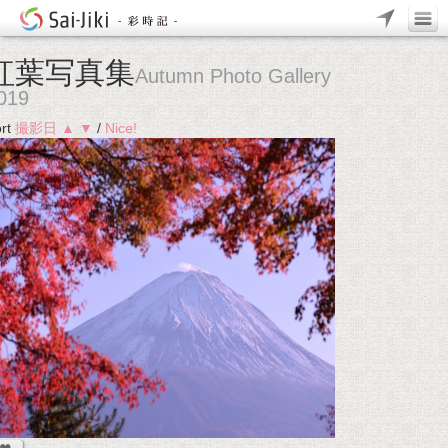
紅葉写真集
Autumn Photo Gallery
019
rt
撮影日
▲
▼
/
Nice!