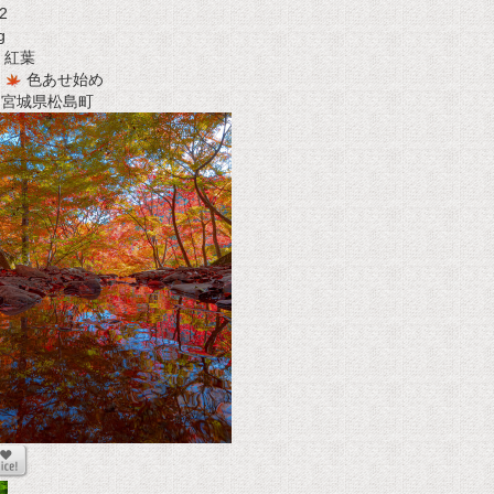
2
g
紅葉
色あせ始め
t 宮城県松島町