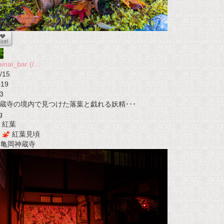
ainai_bar (/…
/15
019
3
蔵寺の境内で見つけた落葉と戯れる妖精･･･
g
紅葉
紅葉見頃
t 亀岡神蔵寺