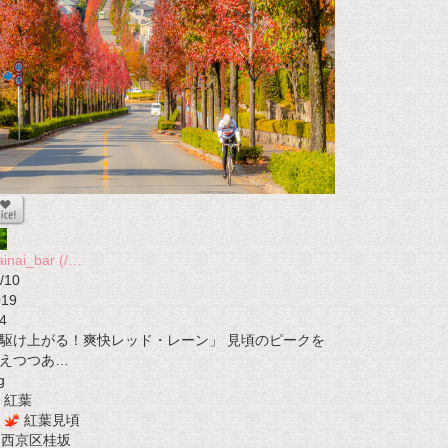
ainai_bar (/…
/10
019
4
駆け上がる！爽快レッド・レーン」 見頃のピークを
えつつあ…
g
紅葉
紅葉見頃
t 西京区桂坂