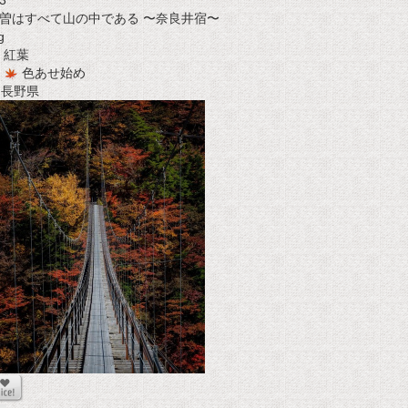
3
曽はすべて山の中である 〜奈良井宿〜
g
紅葉
色あせ始め
t 長野県