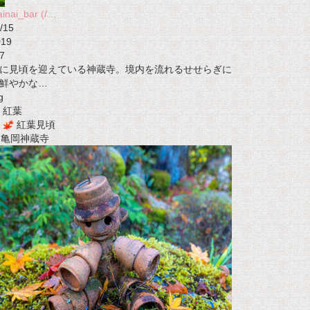
ainai_bar (/…
/15
019
7
に見頃を迎えている神蔵寺。境内を流れるせせらぎに
鮮やかな…
g
紅葉
紅葉見頃
t 亀岡神蔵寺