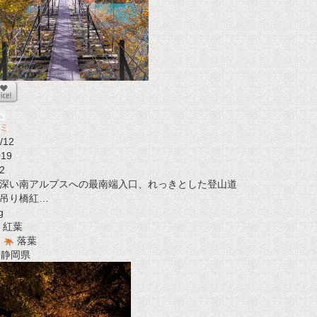
ミ
/12
019
2
深い南アルプスへの最南端入口、れっきとした登山道
吊り橋紅…
g
紅葉
落葉
t 静岡県