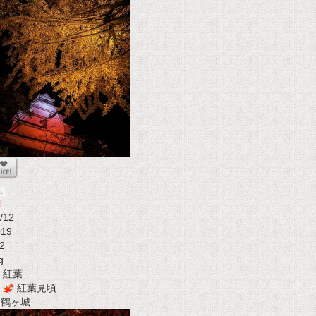
T
/12
019
2
g
紅葉
紅葉見頃
t 鶴ヶ城