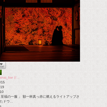
ainai_bar (/…
/15
019
10
 至福の一服 」 額一杯真っ赤に燃えるライトアップさ
たドウ…
g