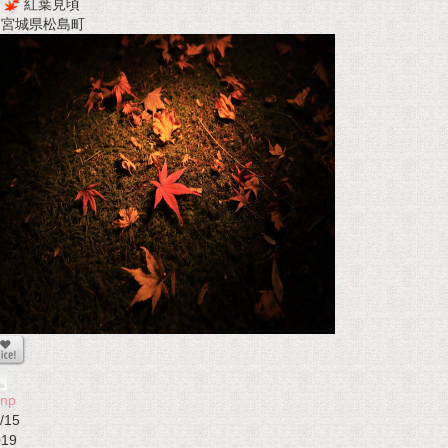
紅葉見頃
t 宮城県松島町
onp
/15
019