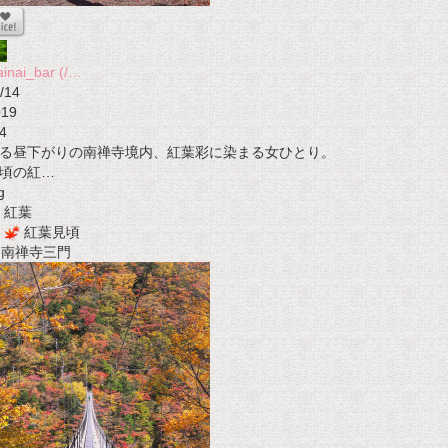
ainai_bar (/…
/14
019
4
る昼下がりの南禅寺境内、紅葉彩に染まる女ひとり。
頃の紅…
g
紅葉
紅葉見頃
t 南禅寺三門