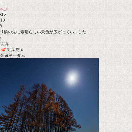
su_n
/16
019
8
り橋の先に素晴らしい景色が広がっていました
g
紅葉
紅葉見頃
t 畑薙第一ダム