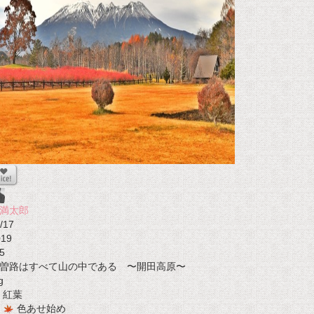
満太郎
/17
019
5
曽路はすべて山の中である 〜開田高原〜
g
紅葉
色あせ始め