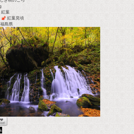
しき秋のころ
g
紅葉
紅葉見頃
t 福島県