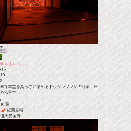
ainai_bar (/…
/15
019
2
国寺本堂を真っ赤に染めるドウダンツツジの紅葉、圧
の光景で…
g
紅葉
紅葉見頃
t 但馬安国寺