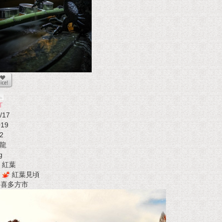
T
/17
019
2
龍
g
紅葉
紅葉見頃
t 喜多方市