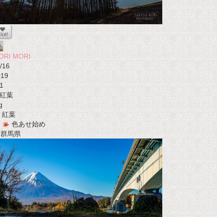
ORI MORI
/16
019
1
紅葉
g
紅葉
色あせ始め
t 群馬県