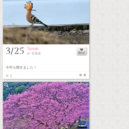
3/25
Tomoki
at 北海道
今年も開きました！
春
鳥
1