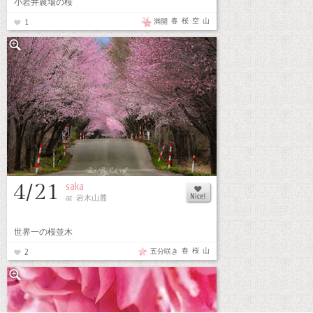
小岩井農場の桜
春
桜
空
山
満開
1
4/21
saka
at 岩木山麓
世界一の桜並木
春
桜
山
五分咲き
2