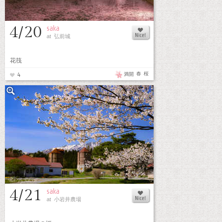
4/20
saka
at 弘前城
花筏
春
桜
満開
4
4/21
saka
at 小岩井農場