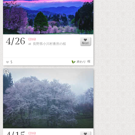
4/26
cova
at 長野県小川村番所の桜
桜
終わり
5
cova