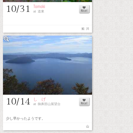
10/31
Tomoki
at 道東
鮭
川
10/14
し げ
at 御鼻部山展望台
少し早かったようです。
山