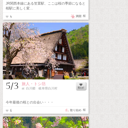
JR関西本線にある笠置駅、ここは桜の季節になると
桜駅に美しく変…
桜
満開
4
5/3
旅人・トシ坊
at 白川郷 岐阜県白川村
今年最後の桜との出会い・・・
桜
散り始め
6