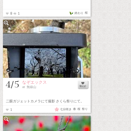
桜
終わり
8
1
4/5
なぞエックス
at 無線山
二眼ガジェットカメラにて撮影 さくら祭りにて。
春
桜
祭り
七分咲き
1