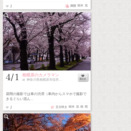
樹木
花
満開
2
4/1
相模原のカメラマン
at 神奈川県相模原市役所…
昼間の撮影では車の渋滞（車内からスマホで撮影で
きるぐらい混ん…
樹木
花
桜
雨
五分咲き
2