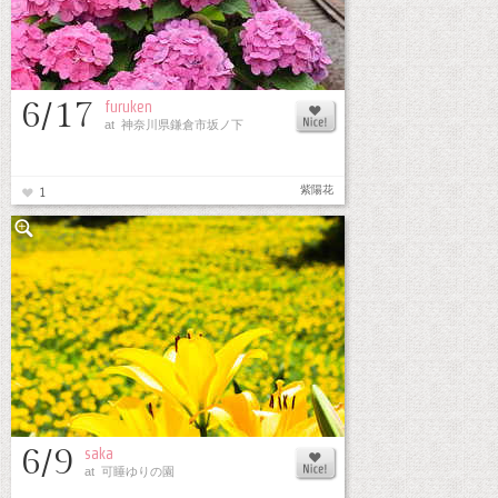
6/17
furuken
at 神奈川県鎌倉市坂ノ下
紫陽花
1
6/9
saka
at 可睡ゆりの園