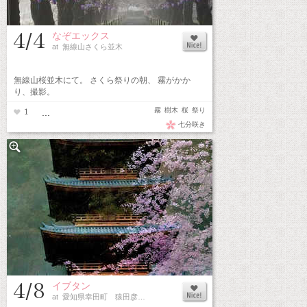
4/4
なぞエックス
at 無線山さくら並木
無線山桜並木にて。 さくら祭りの朝、 霧がかか
り、撮影。
霧
樹木
桜
祭り
1
...
七分咲き
4/8
イブタン
at 愛知県幸田町 猿田彦…