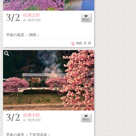
3/2
役満太郎
at 南伊豆町
早春の風景 ～満開～
花
桜
満開
3/2
役満太郎
at 南伊豆町
早春の風景 ～下賀茂温泉～