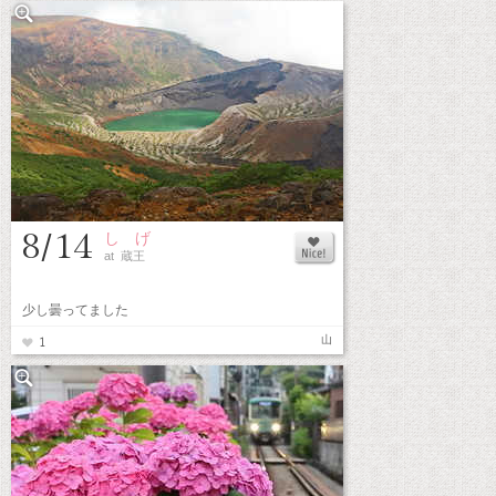
8/14
し げ
at 蔵王
少し曇ってました
山
1