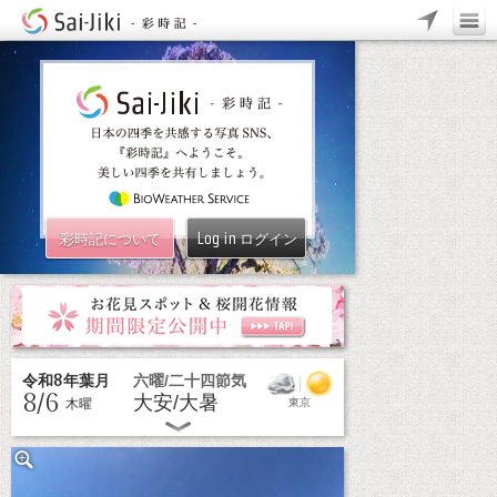
Log in
彩時記について
ログイン
8
令和
年葉月
六曜/二十四節気
8/6
大安/大暑
木曜
東京