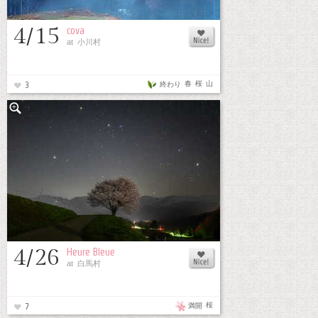
4/15
cova
at 小川村
春
桜
山
終わり
3
4/26
Heure Bleue
at 白馬村
桜
満開
7