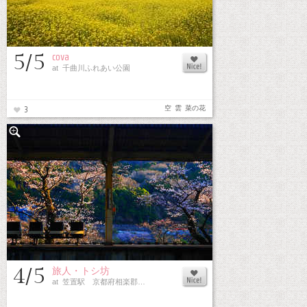
5/5
cova
at 千曲川ふれあい公園
空
雲
菜の花
3
4/5
旅人・トシ坊
at 笠置駅 京都府相楽郡…