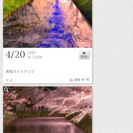
4/20
saka
at 弘前城
夜桜ライトアップ
春
桜
満開
2