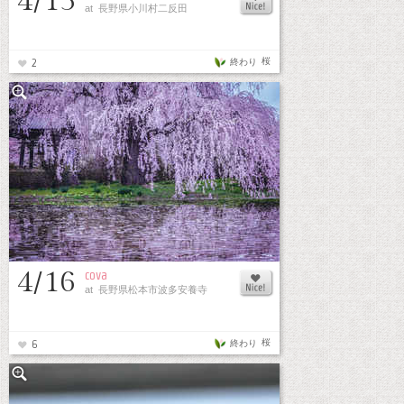
4/15
at 長野県小川村二反田
桜
終わり
2
4/16
cova
at 長野県松本市波多安養寺
桜
終わり
6