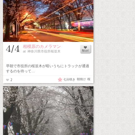
4/4
相模原のカメラマン
at 神奈川県市役所桜並木
早朝で市役所の桜並木が暗いうちにトラックが通過
するのを待って…
朝焼け
桜
七分咲き
2