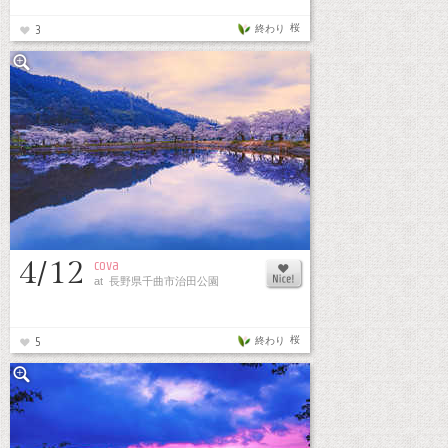
桜
終わり
3
4/12
cova
at 長野県千曲市治田公園
桜
終わり
5