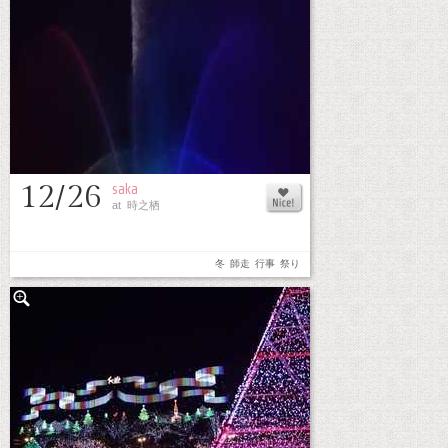
12/26
saka
at 時之栖
冬
師走
行事
祭り