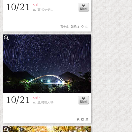
10/21
saka
at 高ボッチ山
富士山
朝焼け
空
山
...
10/21
saka
at 鹿鳴峡大橋
秋
空
星