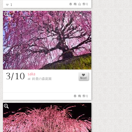
春
梅
山
祭り
1
3/10
saka
at 鈴鹿の森庭園
春
梅
祭り