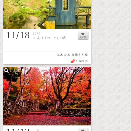
11/18
saka
at あけぼのこどもの森
草木
樹木
紅葉狩
紅葉
...
紅葉見頃
saka