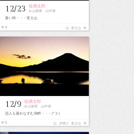
役満太郎
12/23
at 山梨県 山中湖
蒼い時・・・富士山
4
山
富士山
冬
役満太郎
12/9
at 山梨県 山中湖
恋人も暮れなずむ湖畔・・・(*´з`)
5
山
夕焼け
富士山
冬