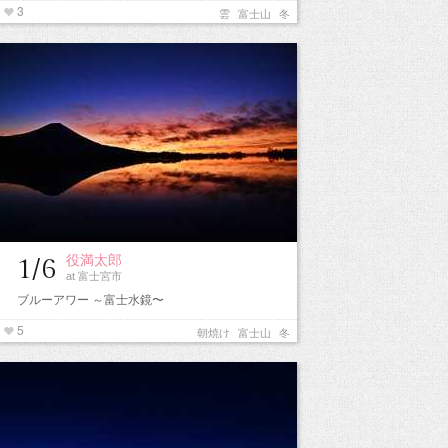
3
雲
富士山
冬
役満太郎
1/6
at 富士宮市
ブルーアワー ～富士水鏡〜
5
朝焼け
富士山
冬