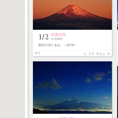
役満太郎
1/2
at 函南町
朝日の当たる山 ～2018～
5
山
正月
富士山
冬