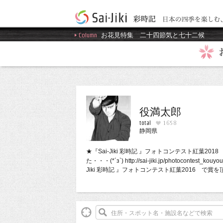
Column
お花見特集
二十四節気と七十二候
役満太郎
total
1658
静岡県
★『Sai-Jiki 彩時記 』フォトコンテスト紅葉20
た・・・(*´з`) http://sai-jiki.jp/photocontest_kou
Jiki 彩時記 』フォトコンテスト紅葉2016 で賞
(*´з`) http://sai-jiki.jp/photocontest_koyo_2016