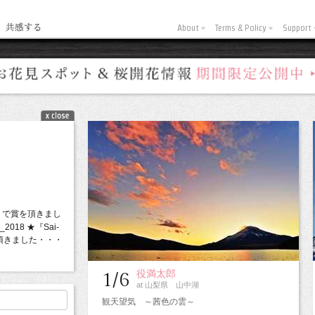
About
Terms & Policy
Support
18 で賞を頂きまし
you_2018 ★『Sai-
を頂きました・・・
役満太郎
1/6
at 山梨県 山中湖
観天望気 ～茜色の雲～