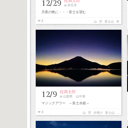
役満太郎
12/29
at 伊豆市
月夜の晩に・・・富士を望む
2
山
空
富士山
冬
役満太郎
12/9
at 山梨県 山中湖
マジックアワー ～富士水鏡～
3
山
空
夕焼け
富士山
...