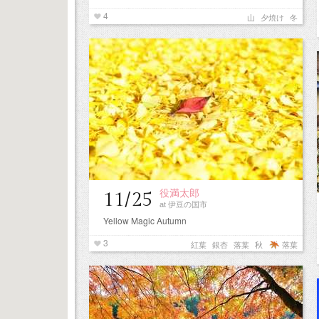
4
山
夕焼け
冬
役満太郎
11/25
at 伊豆の国市
Yellow Magic Autumn
3
紅葉
銀杏
落葉
秋
落葉