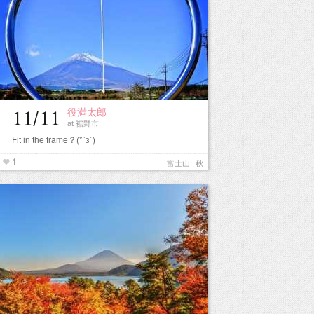
役満太郎
11/11
at 裾野市
Fit in the frame？(*´з`)
1
富士山
秋