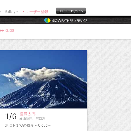
Log in
Gallery
ログイン
ユーザー登録
役満太郎
1/6
at 山梨県 河口湖
氷点下３℃の風景 ～Cloud～