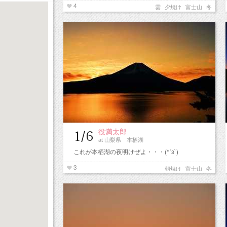
4
雲
夕焼け
富士山
冬
役満太郎
1/6
at 山梨県 本栖湖
これが本栖湖の夜明けぜよ・・・(*´з`)
3
朝焼け
富士山
冬