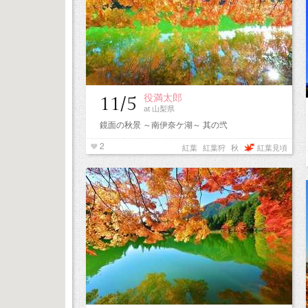
役満太郎
11/5
at 山梨県
鏡面の秋景 ～南伊奈ケ湖～ 其の弐
2
紅葉
紅葉狩
秋
紅葉見頃