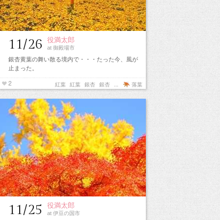
役満太郎
11/26
at 御殿場市
銀杏黄葉の舞い散る境内で・・・たった今、風が
止まった。
2
紅葉
紅葉
銀杏
銀杏
...
落葉
役満太郎
11/25
at 伊豆の国市