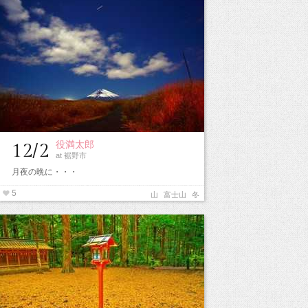
役満太郎
12/2
at 裾野市
月夜の晩に・・・
5
山
富士山
冬