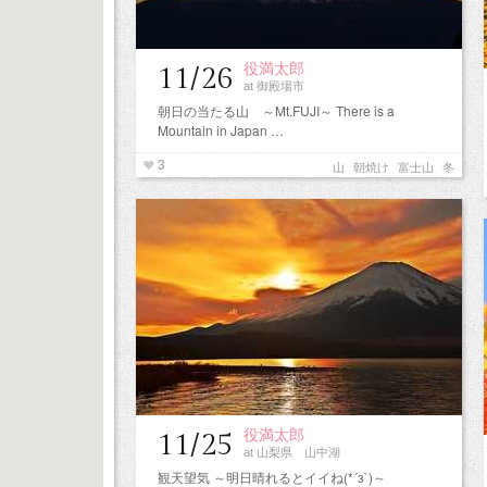
役満太郎
11/26
at 御殿場市
朝日の当たる山 ～Mt.FUJI～ There is a
Mountain in Japan …
3
山
朝焼け
富士山
冬
役満太郎
11/25
at 山梨県 山中湖
観天望気 ～明日晴れるとイイね(*´з`)～