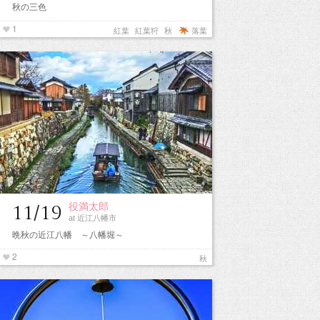
秋の三色
1
紅葉
紅葉狩
秋
落葉
役満太郎
11/19
at 近江八幡市
晩秋の近江八幡 ～八幡堀～
2
秋