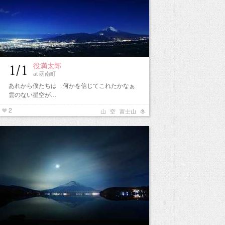
役満太郎
1/1
at 函南町
あれから僕たちは 何かを信じてこれたかなぁ
雲のない星空が…
2
山
空
富士山
冬