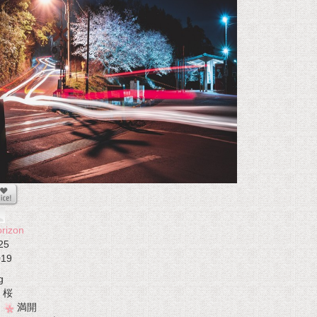
rizon
25
019
g
桜
満開