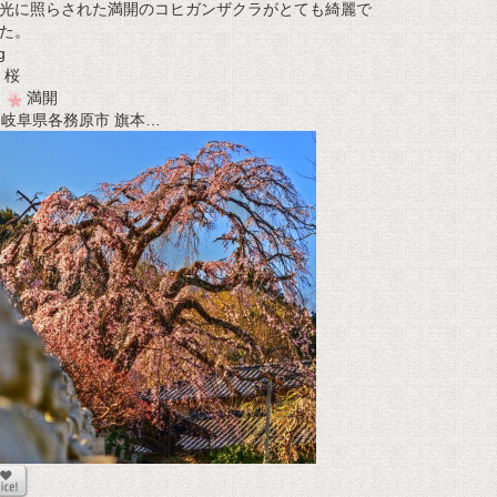
光に照らされた満開のコヒガンザクラがとても綺麗で
た。
g
桜
満開
t 岐阜県各務原市 旗本…