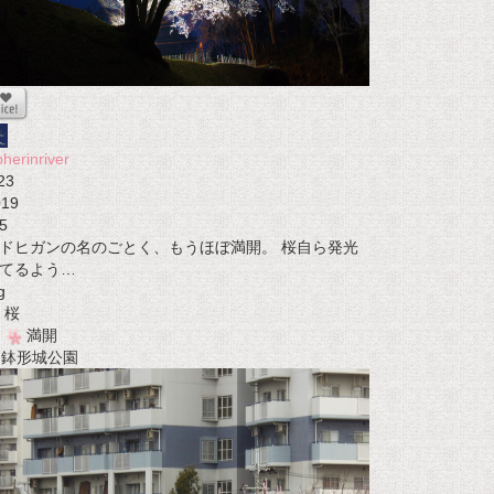
pherinriver
23
019
5
ドヒガンの名のごとく、もうほぼ満開。 桜自ら発光
てるよう…
g
桜
満開
t 鉢形城公園