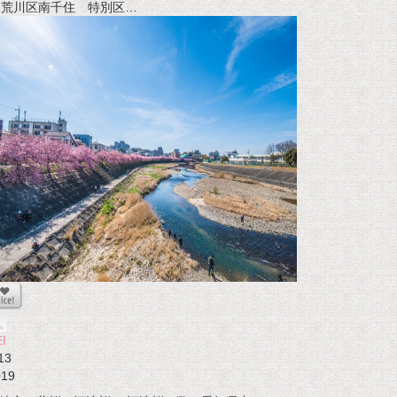
t 荒川区南千住 特別区…
I
13
019