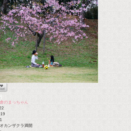
倉のまっちゃん
22
019
1
オカンザクラ満開