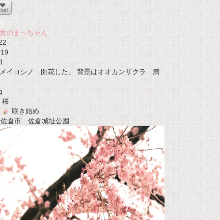
倉のまっちゃん
22
019
1
メイヨシノ 開花した。 背景はオオカンザクラ 満
g
桜
咲き始め
t 佐倉市 佐倉城址公園