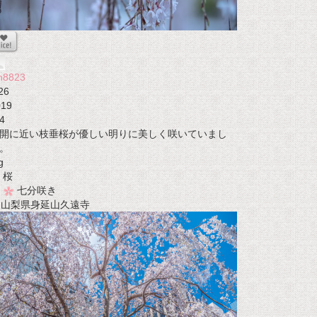
n8823
26
019
4
開に近い枝垂桜が優しい明りに美しく咲いていまし
。
g
桜
七分咲き
t 山梨県身延山久遠寺