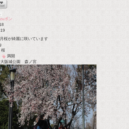
azuボン
18
019
月桜が綺麗に咲いています
g
桜
満開
t 大阪城公園 森ノ宮