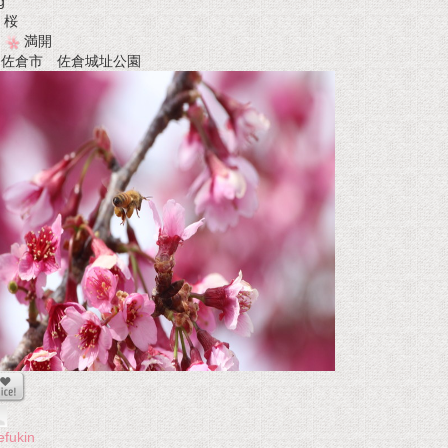
g
桜
満開
t 佐倉市 佐倉城址公園
efukin