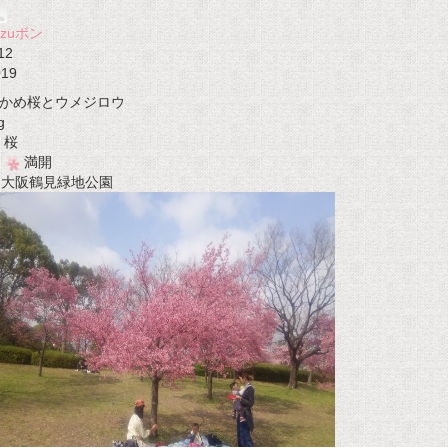
azuボン
12
019
かめ桜とウメジロウ
g
桜
満開
t 大阪鶴見緑地公園