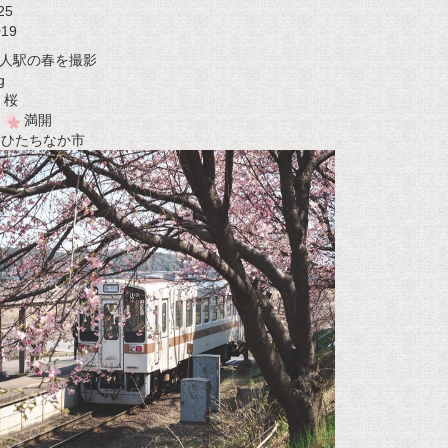
25
019
人駅の春を撮影
g
桜
満開
t ひたちなか市