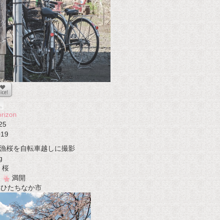
rizon
25
019
漁桜を自転車越しに撮影
g
桜
満開
t ひたちなか市