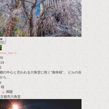
ainai_bar (/…
26
019
1
都の中心と言われる六角堂に咲く“御幸桜“。 ビルの谷
から…
g
桜
満開
t 京都市六角堂