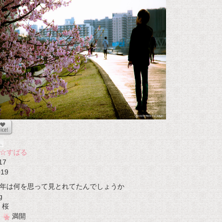
☆すばる
17
019
年は何を思って見とれてたんでしょうか
g
桜
満開