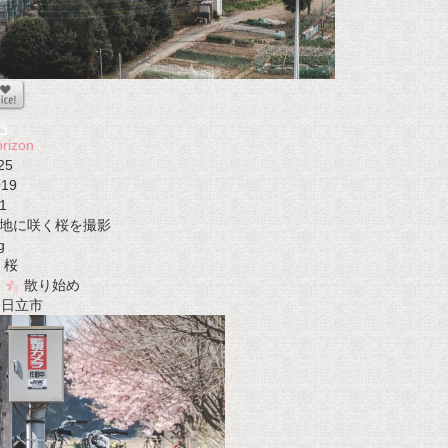
rizon
25
019
1
地に咲く桜を撮影
g
桜
散り始め
t 日立市