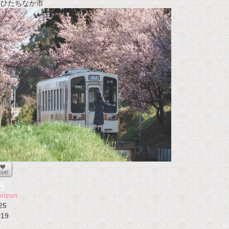
t ひたちなか市
rizon
25
019