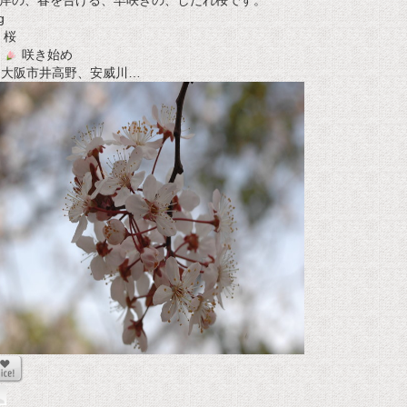
岸の、春を告げる、早咲きの、しだれ桜です。
g
桜
咲き始め
t 大阪市井高野、安威川…