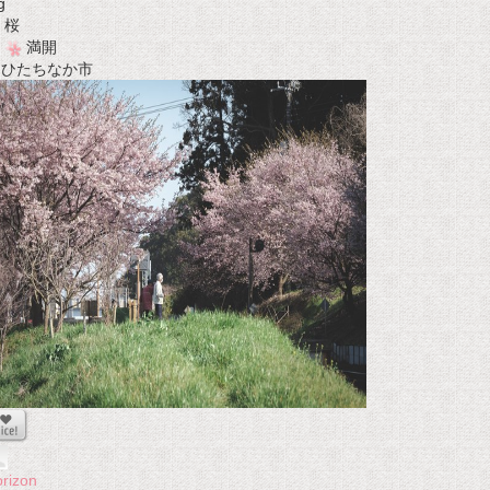
g
桜
満開
t ひたちなか市
rizon