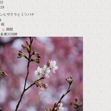
22
019
ンヒザクラとミツバチ
g
桜
満開
t 多摩川河畔