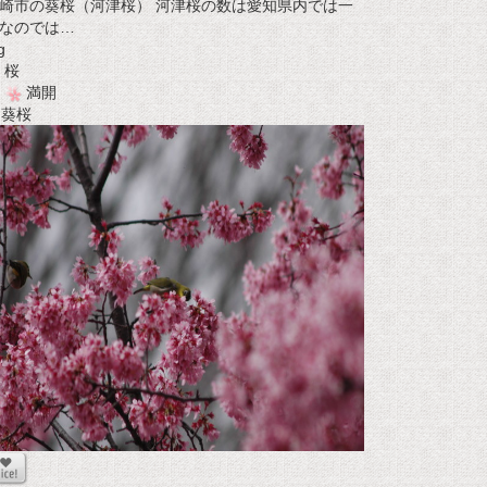
崎市の葵桜（河津桜） 河津桜の数は愛知県内では一
なのでは…
g
桜
満開
t 葵桜