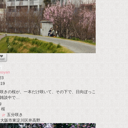
koyan
23
019
咲きの桜が、一本だけ咲いて、その下で、日向ぼっこ
雑談中で…
g
桜
五分咲き
t 大阪市東淀川区井高野…