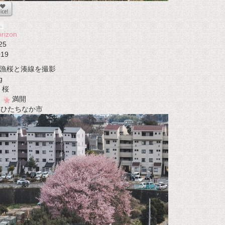
rizon
25
019
漁桜と湊線を撮影
g
桜
満開
t ひたちなか市