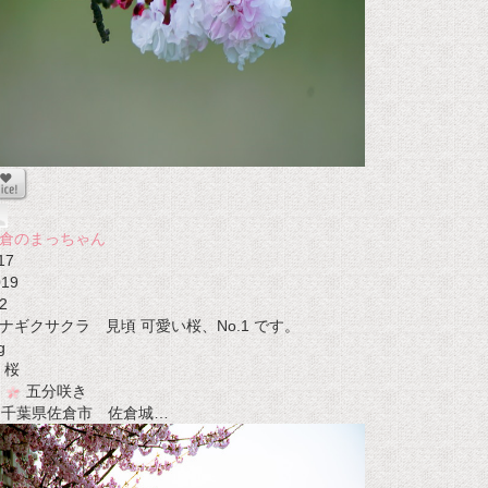
倉のまっちゃん
17
019
2
ナギクサクラ 見頃 可愛い桜、No.1 です。
g
桜
五分咲き
t 千葉県佐倉市 佐倉城…