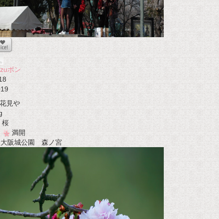
azuボン
18
019
花見や
g
桜
満開
t 大阪城公園 森ノ宮