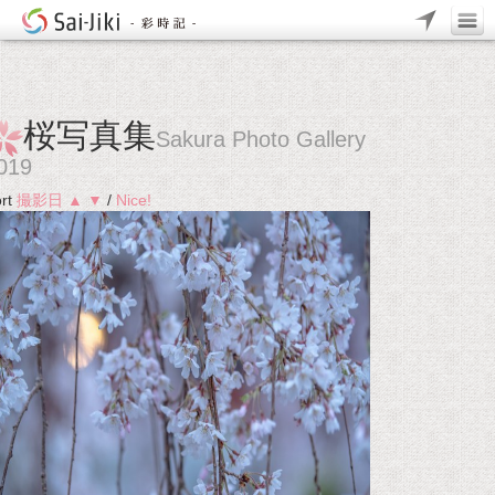
桜写真集
Sakura Photo Gallery
019
rt
撮影日
▲
▼
/
Nice!