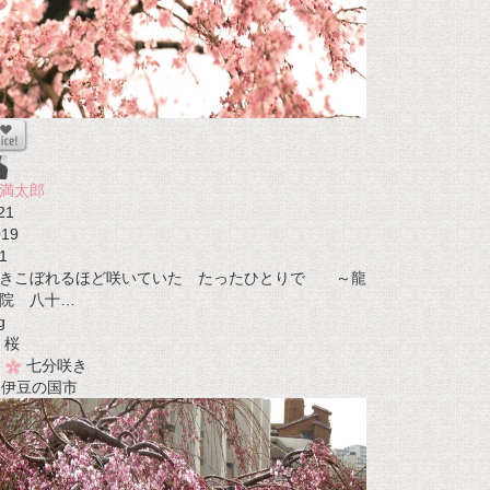
満太郎
21
019
1
きこぼれるほど咲いていた たったひとりで ～龍
院 八十…
g
桜
七分咲き
t 伊豆の国市