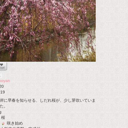
koyan
20
019
岸に早春を知らせる、しだれ桜が、少し芽吹いていま
た。
g
桜
咲き始め