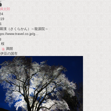
満太郎
24
019
1
羅漢（さくらかん）～龍源院～
tps://www.travel.co.jp/g…
g
桜
満開
t 伊豆の国市