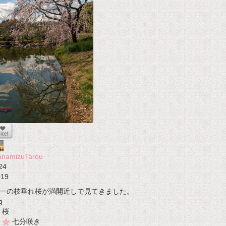
anamizuTarou
24
019
一の枝垂れ桜が満開近しで見てきました。
g
桜
七分咲き