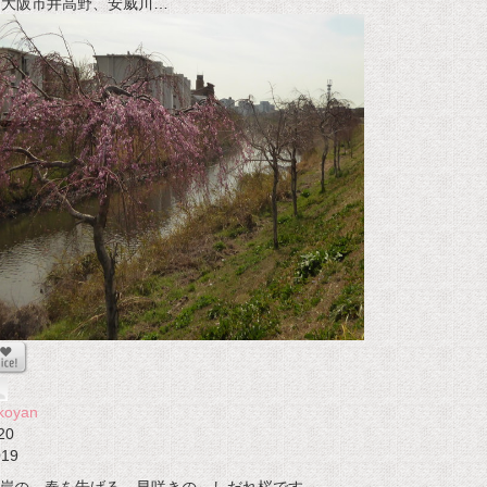
t 大阪市井高野、安威川…
koyan
20
019