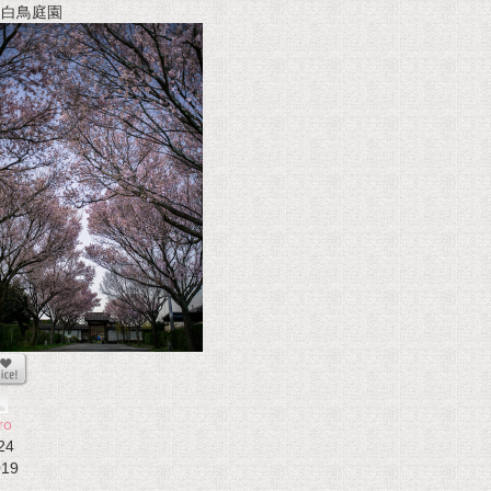
t 白鳥庭園
ro
24
019