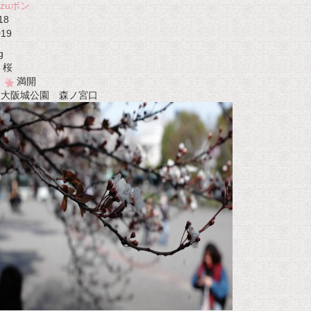
azuボン
18
019
g
桜
満開
t 大阪城公園 森ノ宮口