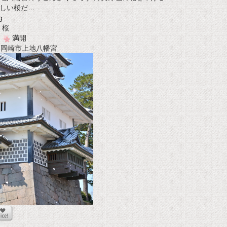
しい桜だ…
g
桜
満開
t 岡崎市上地八幡宮