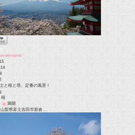
araenopsis
15
014
6
2
士と桜と塔。定番の風景！
g
桜
満開
t 山梨県富士吉田市新倉…