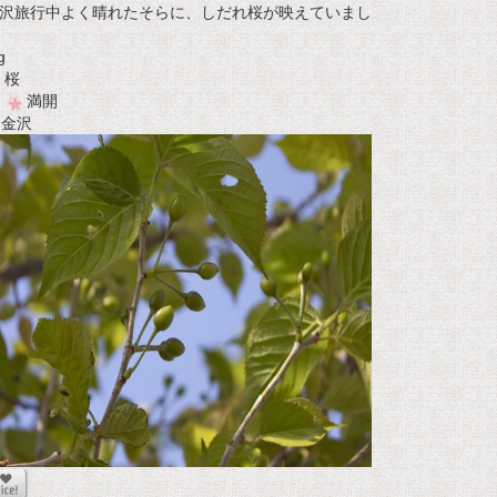
沢旅行中よく晴れたそらに、しだれ桜が映えていまし
g
桜
満開
t 金沢