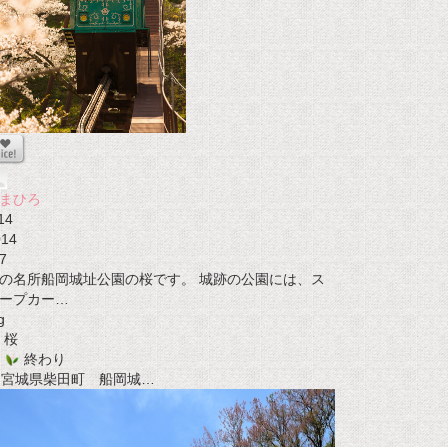
まひろ
14
014
7
の名所船岡城址公園の桜です。 城跡の公園には、ス
ープカー…
g
桜
終わり
t 宮城県柴田町 船岡城…