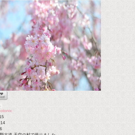
otonix
15
014
6
野古道 天空の村で撮りました