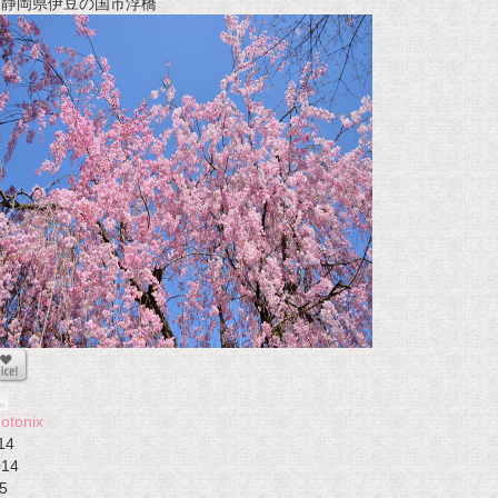
t 静岡県伊豆の国市浮橋
otonix
14
014
5