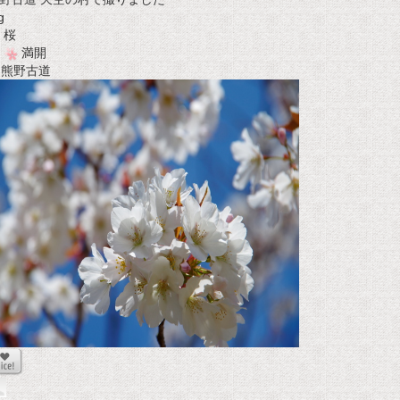
g
桜
満開
t 熊野古道