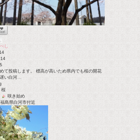
べし
14
014
5
めて投稿します。 標高が高いため県内でも桜の開花
遅い白河…
g
桜
咲き始め
t 福島県白河市付近