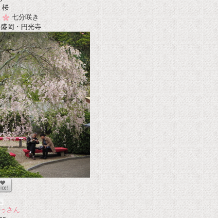
桜
七分咲き
t 盛岡・円光寺
っさん