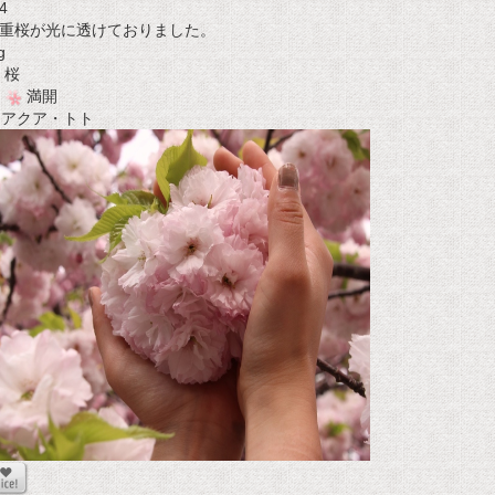
4
重桜が光に透けておりました。
g
桜
満開
t アクア・トト