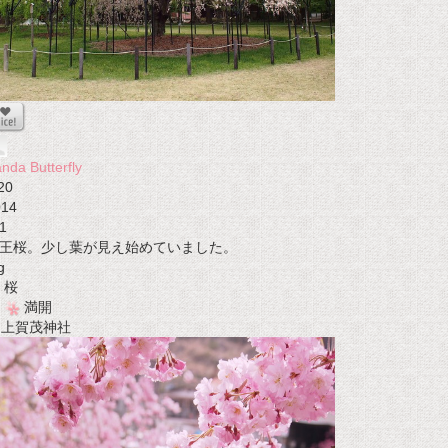
nda Butterfly
20
014
1
王桜。少し葉が見え始めていました。
g
桜
満開
t 上賀茂神社