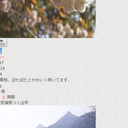
ako
17
014
4
重桜。ぼたぼたとかわいく咲いてます。
g
桜
満開
t 茨城県つくば市