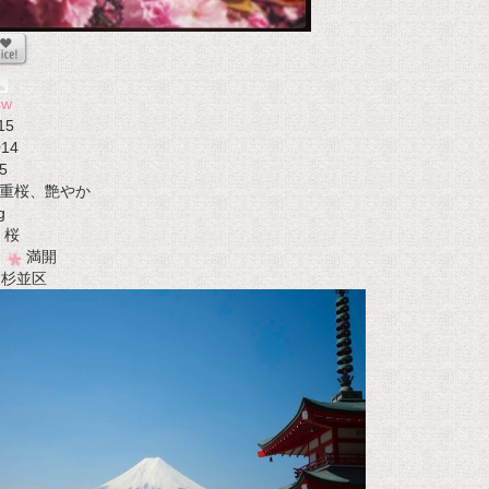
sw
15
014
5
重桜、艶やか
g
桜
満開
t 杉並区