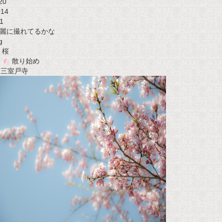
20
014
1
麗に撮れてるかな
g
桜
散り始め
t 三室戸寺