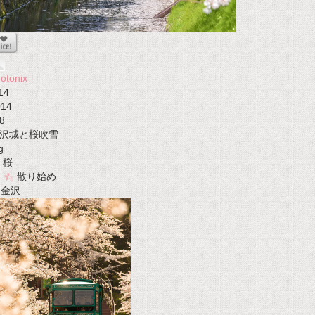
otonix
14
014
8
沢城と桜吹雪
g
桜
散り始め
t 金沢