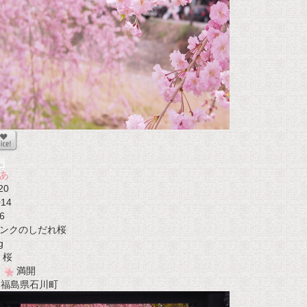
あ
20
014
6
ンクのしだれ桜
g
桜
満開
t 福島県石川町