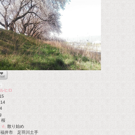
ルヒロ
15
014
4
g
桜
散り始め
t 福井市 足羽川土手