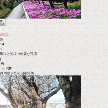
n8823
15
014
8
重桜と芝桜の綺麗な競演
g
桜
満開
t 静岡県伊豆の国市浮橋