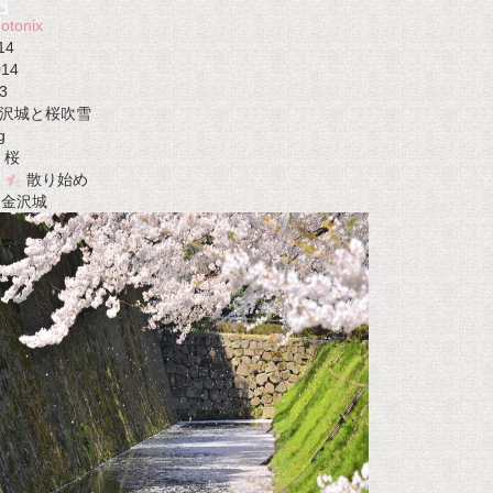
otonix
14
014
3
沢城と桜吹雪
g
桜
散り始め
t 金沢城