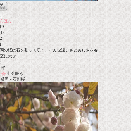
んぼん
19
014
2
1
岡の桜は石を割って咲く。そんな逞しさと美しさを春
空に乗せ…
g
桜
七分咲き
t 盛岡・石割桜