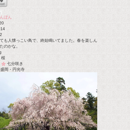
んぼん
20
014
2
ても人懐っこい鳥で、終始鳴いてました。春を楽しん
たのかな。
g
桜
七分咲き
t 盛岡・円光寺