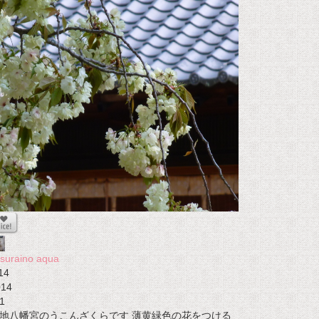
suraino aqua
14
014
1
地八幡宮のうこんざくらです 薄黄緑色の花をつける