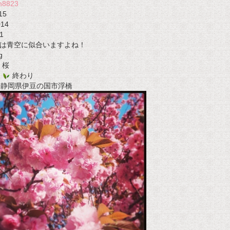
n8823
15
014
1
は青空に似合いますよね！
g
桜
終わり
t 静岡県伊豆の国市浮橋