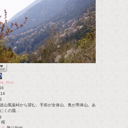
osa_muu
16
014
1
波山風返峠から望む。手前が女体山、奥が男体山。あ
にくの靄…
g
桜
散り始め