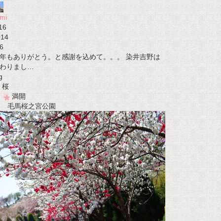
mi
16
014
6
年もありがとう。と感謝を込めて。。。 染井吉野は
わりまし…
g
桜
満開
t 毛馬桜之宮公園