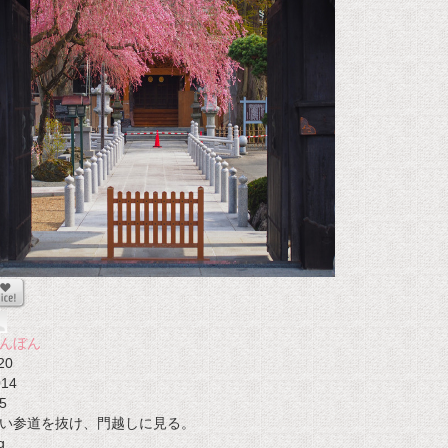
んぼん
20
014
5
い参道を抜け、門越しに見る。
g