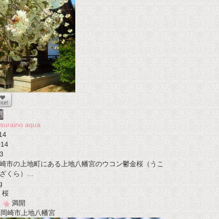
suraino aqua
14
014
3
崎市の上地町にある上地八幡宮のウコン鬱金桜（うこ
ざくら）…
g
桜
満開
t 岡崎市上地八幡宮