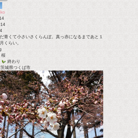
ako
14
014
4
だ青くて小さいさくらんぼ。真っ赤になるまであと１
月くらい。
g
桜
終わり
t 茨城県つくば市