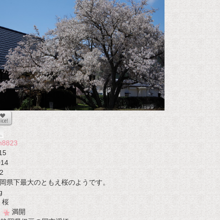
n8823
15
014
2
岡県下最大のともえ桜のようです。
g
桜
満開