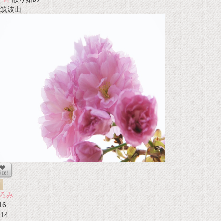
t 筑波山
ろみ
16
014