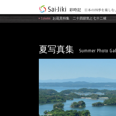
Column
お花見特集
二十四節気と七十二候
夏写真集
Summer Photo Gal
すてぃんぐ
8/27
2017
1
駐車場から展望台まで
.7K15分、思ったよりきつ
かった（恥）