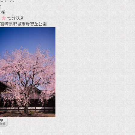
g
桜
七分咲き
t 宮崎県都城市母智丘公園