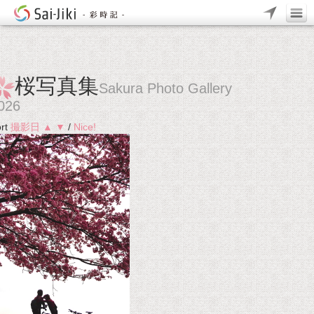
桜写真集
Sakura Photo Gallery
026
rt
撮影日
▲
▼
/
Nice!