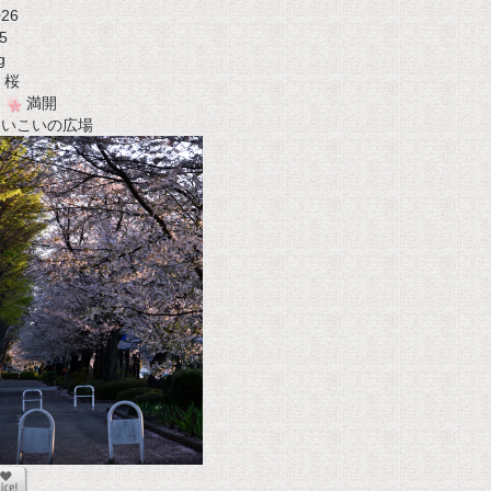
026
5
g
桜
満開
t いこいの広場