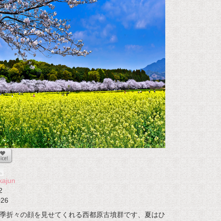
kajun
2
026
季折々の顔を見せてくれる西都原古墳群です、夏はひ