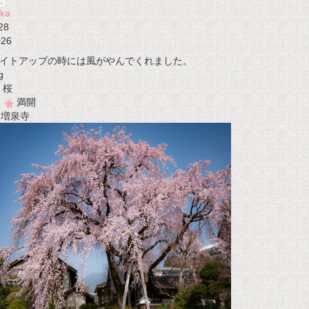
ka
28
026
イトアップの時には風がやんでくれました。
g
桜
満開
t 増泉寺