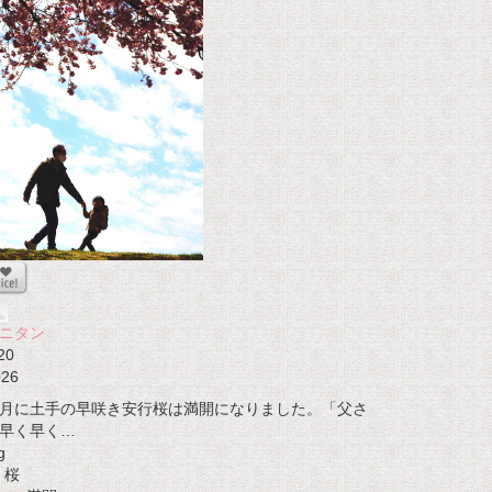
ニタン
20
026
月に土手の早咲き安行桜は満開になりました。「父さ
早く早く…
g
桜