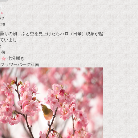
ro
22
026
曇りの朝、ふと空を見上げたらハロ（日暈）現象が起
ていまし…
g
桜
七分咲き
t フラワーパーク江南