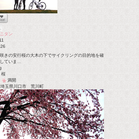
ニタン
11
026
咲きの安行桜の大木の下でサイクリングの目的地を確
していま…
g
桜
満開
t 埼玉県川口市 荒川町