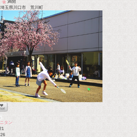
満開
t 埼玉県川口市 荒川町
ニタン
21
026