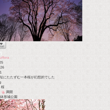
zflora
25
026
1
址にたたずむ一本桜が幻想的でした
g
桜
満開
t 鉢形城公園