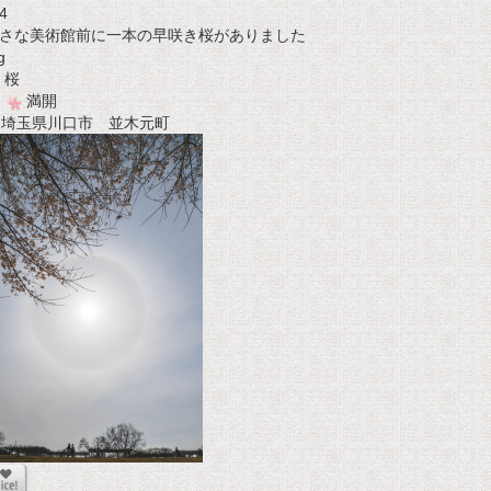
4
さな美術館前に一本の早咲き桜がありました
g
桜
満開
t 埼玉県川口市 並木元町