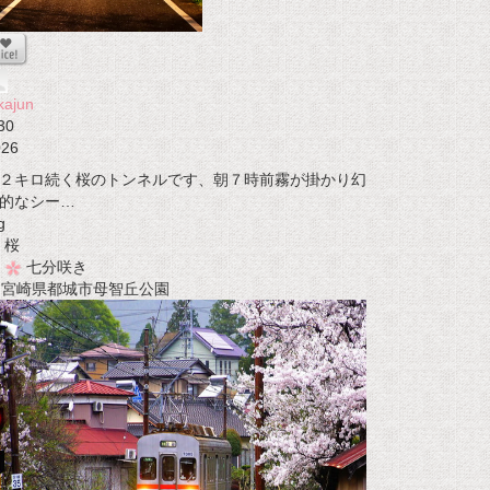
kajun
30
026
２キロ続く桜のトンネルです、朝７時前霧が掛かり幻
的なシー…
g
桜
七分咲き
t 宮崎県都城市母智丘公園