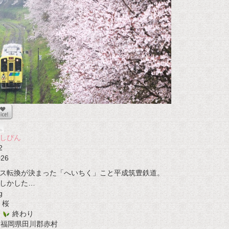
しぴん
2
026
ス転換が決まった「へいちく」こと平成筑豊鉄道。
しかした…
g
桜
終わり
t 福岡県田川郡赤村