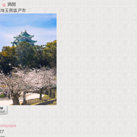
満開
t 埼玉県坂戸市
astapapa
27