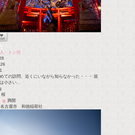
人・トシ坊
28
026
1
めての訪問、近くにいながら知らなかった・・・ 規
は小さい…
g
桜
満開
t 名古屋市 和徳稲荷社