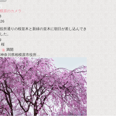
模原のカメラ…
3
026
役所通りの桜並木と新緑の並木に朝日が差し込んでき
した。
g
桜
満開
t 神奈川県相模原市役所…