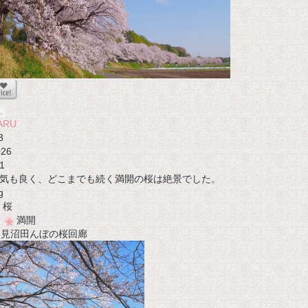
ARU
3
026
1
気も良く、どこまでも続く満開の桜は絶景でした。
g
桜
満開
t 見沼田んぼの桜回廊