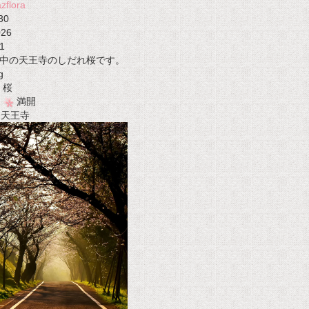
zflora
30
026
1
中の天王寺のしだれ桜です。
g
桜
満開
t 天王寺