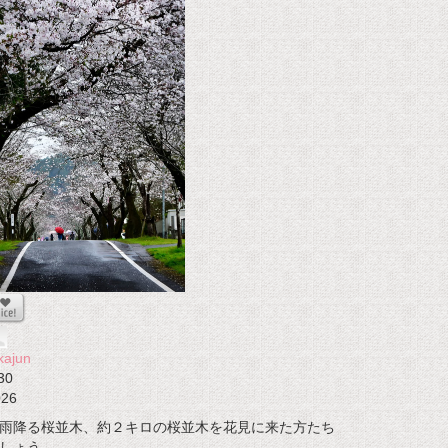
kajun
30
026
雨降る桜並木、約２キロの桜並木を花見に来た方たち
しょう、…