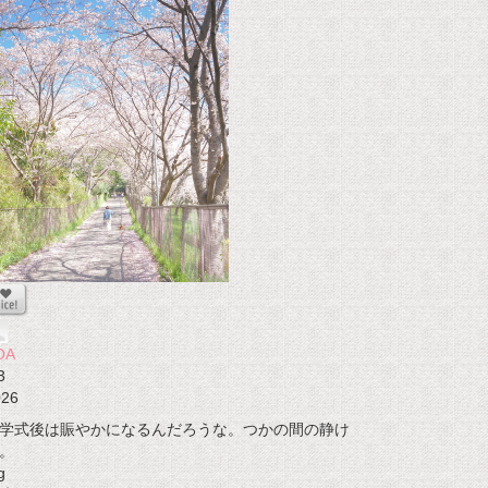
OA
3
026
学式後は賑やかになるんだろうな。つかの間の静け
。
g