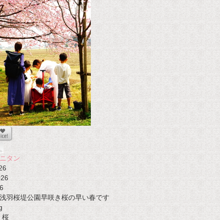
ニタン
26
026
6
浅羽桜堤公園早咲き桜の早い春です
g
桜