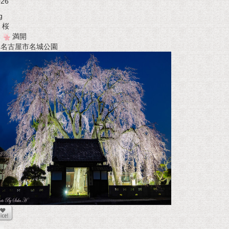
026
g
桜
満開
t 名古屋市名城公園