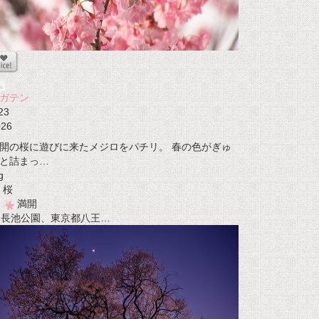
ガテン
23
026
開の桜に遊びに来たメジロをパチリ。 春の色がぎゅ
と詰まっ…
g
桜
満開
t 長池公園、東京都八王…