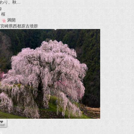
わり、秋…
g
桜
満開
t 宮崎県西都原古墳群