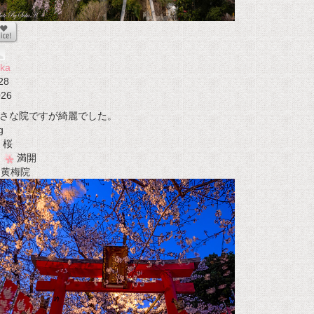
ka
28
026
さな院ですが綺麗でした。
g
桜
満開
t 黄梅院