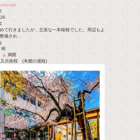
astapapa
2
026
1
めて行きましたが，立派な一本桜桜でした。周辺もよ
整備され…
g
桜
満開
t 又兵衛桜 (本郷の瀧桜)