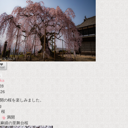
ka
28
026
開の桜を楽しみました。
g
桜
満開
t 麻績の里舞台桜