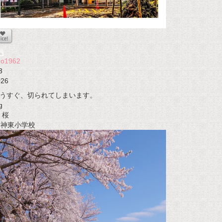
ro1962
3
026
うすぐ、切られてしまいます。
g
桜
t 神東小学校