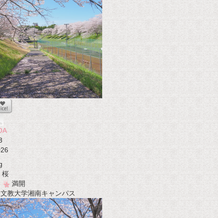
OA
3
026
g
桜
満開
t 文教大学湘南キャンパス