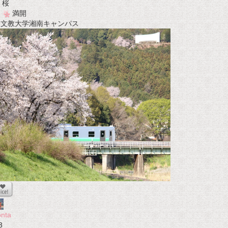
桜
満開
t 文教大学湘南キャンパス
nta
3