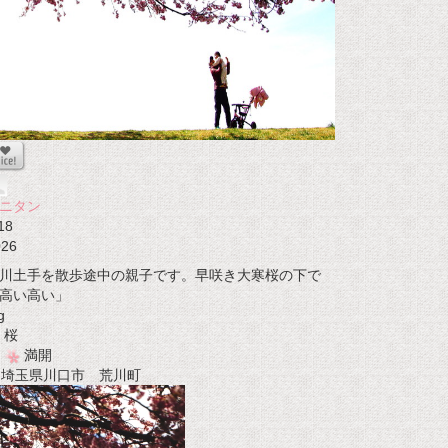
ニタン
18
026
川土手を散歩途中の親子です。早咲き大寒桜の下で
高い高い」
g
桜
満開
t 埼玉県川口市 荒川町