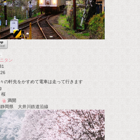
ニタン
31
026
々の軒先をかすめて電車は走って行きます
g
桜
満開
t 静岡県 大井川鉄道沿線